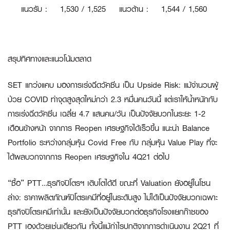
แนวรับ
:
1
,530 / 1,525
แนวต้าน
:
1,544 / 1,560
สรุปทิศทางและแนวโน้มตลาด
SET แกว่งแคบ มองการเร่งฉีดวัคซีน เป็น Upside Risk
: แม้จำนวนผู้
ป่วย COVID ทำจุดสูงสุดใหม่กว่า 2.3 หมื่นคนวันนี้ แต่เราให้น้ำหนักกับ
การเร่งฉีดวัคซีน เฉลี่ย 4.7 แสนคน/วัน เป็นปัจจัยบวกในระยะ 1-2
เดือนข้างหน้า จากการ Reopen เศรษฐกิจได้เร็วขึ้น แนะนำ Balance
Portfolio ระหว่างกลุ่มหุ้น Covid Free กับ กลุ่มหุ้น Value Play ที่จะ
ได้ผลบวกจากการ Reopen เศรษฐกิจใน 4Q21 ต่อไป
“ซื้อ” PTT…ธุรกิจปิโตรฯ เติบโตได้ดี ขณะที่ Valuation ยังอยู่ในโซน
ล่าง:
ราคาผลิตภัณฑ์ปิโตรเคมีที่อยู่ในระดับสูง ไม่ได้เป็นปัจจัยบวกเฉพาะ
ธุรกิจปิโตรเคมีเท่านั้น และยังเป็นปัจจัยบวกต่อธุรกิจโรงแยกก๊าซของ
PTT เองด้วยเช่นเดียวกัน ทั้งนี้แม้กำไรปกติจากการดำเนินงาน 2Q21 ที่