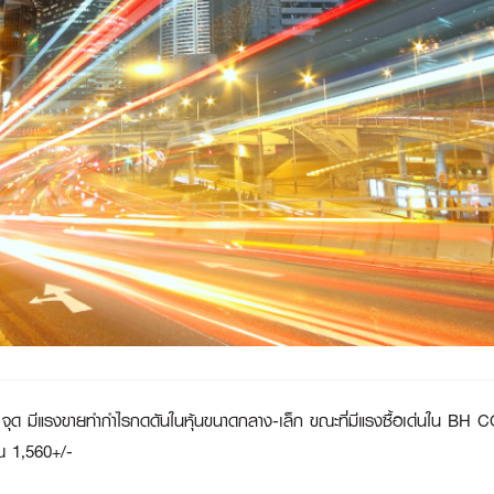
 จุด มีแรงขายทำกำไรกดดันในหุ้นขนาดกลาง-เล็ก ขณะที่มีแรงซื้อเด่นใน B
วณ 1,560+/-