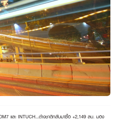
H COM7 และ INTUCH…ต่างชาติกลับมาซื้อ +2,149 ลบ. มอง