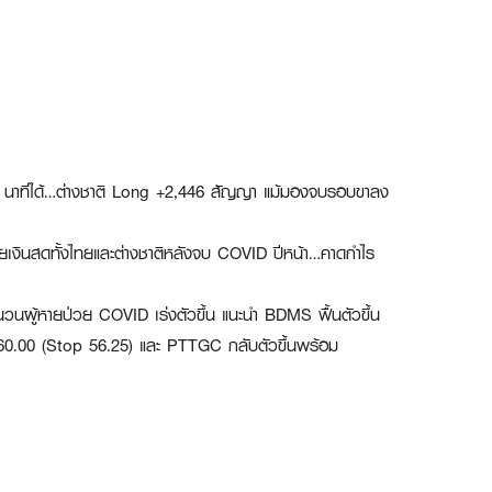
นาทีได้…ต่างชาติ Long +2,446 สัญญา แม้มองจบรอบขาลง
่วยเงินสดทั้งไทยและต่างชาติหลังจบ COVID ปีหน้า…คาดกำไร
จำนวนผู้หายป่วย COVID เร่งตัวขึ้น แนะนำ
BDMS
ฟื้นตัวขึ้น
/ 60.00 (Stop 56.25) และ
PTTGC
กลับตัวขึ้นพร้อม