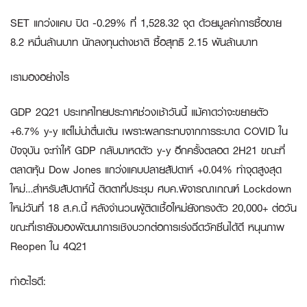
SET แกว่งแคบ ปิด -0.29% ที่ 1,528.32 จุด ด้วยมูลค่าการซื้อขาย
8.2 หมื่นล้านบาท นักลงทุนต่างชาติ ซื้อสุทธิ 2.15 พันล้านบาท
เรามองอย่างไร
GDP 2Q21 ประเทศไทยประกาศช่วงเช้าวันนี้ แม้คาดว่าจะขยายตัว
+6.7% y-y แต่ไม่น่าตื่นเต้น เพราะผลกระทบจากการระบาด COVID ใน
ปัจจุบัน จะทำให้ GDP กลับมาหดตัว y-y อีกครั้งตลอด 2H21 ขณะที่
ตลาดหุ้น Dow Jones แกว่งแคบปลายสัปดาห์ +0.04% ทำจุดสูงสุด
ใหม่…สำหรับสัปดาห์นี้ ติดตาที่ประชุม ศบค.พิจารณาเกณฑ์ Lockdown
ใหม่วันที่ 18 ส.ค.นี้ หลังจำนวนผู้ติดเชื้อใหม่ยังทรงตัว 20,000+ ต่อวัน
ขณะที่เรายังมองพัฒนาการเชิงบวกต่อการเร่งฉีดวัคซีนได้ดี หนุนภาพ
Reopen ใน 4Q21
ทำอะไรดี: