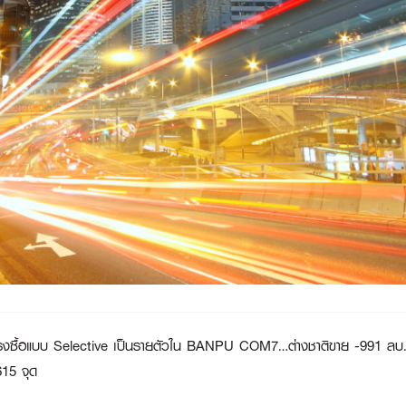
รงซื้อแบบ Selective เป็นรายตัวใน BANPU COM7…ต่างชาติขาย -991 ลบ. ม
615 จุด