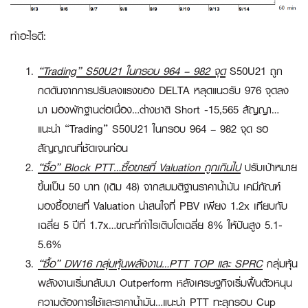
ทำอะไรดี:
“Trading” S50U21 ในกรอบ 964 – 982 จุด
S50U21 ถูก
กดดันจากการปรับลงแรงของ DELTA หลุดแนวรับ 976 จุดลง
มา มองพักฐานต่อเนื่อง…ต่างชาติ Short -15,565 สัญญา…
แนะนำ
“Trading”
S50U21 ในกรอบ 964 – 982 จุด รอ
สัญญาณที่ชัดเจนก่อน
“ซื้อ”
Block PTT…ซื้อขายที่ Valuation ถูกเกินไป
ปรับเป้าหมาย
ขึ้นเป็น 50 บาท (เดิม 48) จากสมมติฐานราคาน้ำมัน เคมีภัณฑ์
มองซื้อขายที่ Valuation น่าสนใจที่ PBV เพียง 1.2x เทียบกับ
เฉลี่ย 5 ปีที่ 1.7x…ขณะที่กำไรเติบโตเฉลี่ย 8% ให้ปันสูง 5.1-
5.6%
“ซื้อ”
DW16 กลุ่มหุ้นพลังงาน…PTT TOP และ SPRC
กลุ่มหุ้น
พลังงานเริ่มกลับมา Outperform หลังเศรษฐกิจเริ่มฟื้นตัวหนุน
ความต้องการใช้และราคาน้ำมัน…แนะนำ
PTT
ทะลุกรอบ Cup