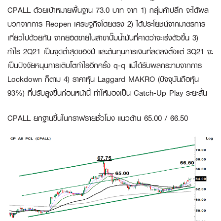
CPALL ด้วยเป้าหมายพื้นฐาน 73.0 บาท จาก 1) กลุ่มค้าปลีก จะได้ผล
บวกจากการ Reopen เศรษฐกิจโดยตรง 2) ได้ประโยชน์จากมาตรการ
เที่ยวไปด้วยกัน จากยอดขายในสาขาปั๊มน้ำมันที่คาดว่าจะเร่งตัวขึ้น 3)
กำไร 2Q21 เป็นจุดต่ำสุดของปี และต้นทุนการเงินที่ลดลงตั้งแต่ 3Q21 จะ
เป็นปัจจัยหนุนการเติบโตกำไรอีกครั้ง q-q แม้ได้รับผลกระทบจากการ
Lockdown ก็ตาม 4) ราคาหุ้น Laggard MAKRO (ปัจจุบันถือหุ้น
93%) ที่ปรับสูงขึ้นก่อนหน้านี้ ทำให้มองเป็น Catch-Up Play ระยะสั้น
CPALL ยกฐานขึ้นในกราฟรายชั่วโมง แนวต้าน 65.00 / 66.50