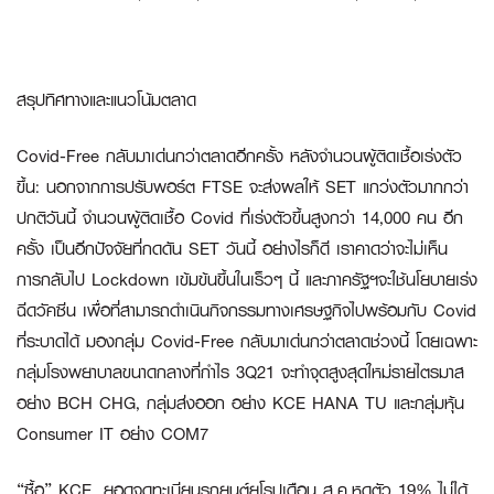
สรุปทิศทางและแนวโน้มตลาด
Covid-Free กลับมาเด่นกว่าตลาดอีกครั้ง หลังจำนวนผู้ติดเชื้อเร่งตัว
ขึ้น:
นอกจากการปรับพอร์ต FTSE จะส่งผลให้ SET แกว่งตัวมากกว่า
ปกติวันนี้ จำนวนผู้ติดเชื้อ Covid ที่เร่งตัวขึ้นสูงกว่า 14,000 คน อีก
ครั้ง เป็นอีกปัจจัยที่กดดัน SET วันนี้ อย่างไรก็ดี เราคาดว่าจะไม่เห็น
การกลับไป Lockdown เข้มข้นขึ้นในเร็วๆ นี้ และภาครัฐฯจะใช้นโยบายเร่ง
ฉีดวัคซีน เพื่อที่สามารถดำเนินกิจกรรมทางเศรษฐกิจไปพร้อมกับ Covid
ที่ระบาดได้ มองกลุ่ม Covid-Free กลับมาเด่นกว่าตลาดช่วงนี้ โดยเฉพาะ
กลุ่มโรงพยาบาลขนาดกลางที่กำไร 3Q21 จะทำจุดสูงสุดใหม่รายไตรมาส
อย่าง BCH CHG, กลุ่มส่งออก อย่าง KCE HANA TU และกลุ่มหุ้น
Consumer IT อย่าง COM7
“ซื้อ” KCE…ยอดจดทะเบียนรถยนต์ยุโรปเดือน ส.ค.หดตัว 19% ไม่ได้