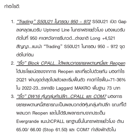
ทำอะไรดี:
“Trading” S50U21 ในกรอบ 950 – 972
S50U21 เปิด Gap
ลงหลุดแนวรับ Uptrend Line ในกราฟรายชั่วโมง มองแนวรับ
ถัดไปที่ 950 คาดหวังการรีบาวด์…ต่างชาติ Long +4,521
สัญญา…แนะนำ
“Trading”
S50U21 ในกรอบ 950 – 972 จุด
ต่อไปก่อน
“ซื้อ”
Block CPALL…ได้ผลบวกขยายเพดานหนี้และ Reopen
ได้ประโยชน์ตรงจากการ Reopen และเที่ยวไปด้วยกัน มองกำไร
2Q21 ผ่านจุดต่ำสุดไปแล้วและเริ่มฟื้นตัว คาดกำไรฟื้น+71-36%
ใน 2022-23…ราคายัง Laggard MAKRO พื้นฐาน 73 บาท
“ซื้อ”
DW16 หุ้นกลุ่มค้าปลีก…CPALL และ COM7
มองการ
ขยายเพดานหนี้สาธารณะเป็นผลบวกต่อหุ้นกลุ่มค้าปลีก ขณะที่ได้
ผลบวก Reopen และไม่ได้รับผลกระทบจากประเด็น
Evergrande แนะนำ
CPALL
ยกฐานขึ้นในกราฟรายชั่วโมง ต้าน
65.00/ 66.00 (Stop 61.50) และ
COM7
กำลังพักตัวใน