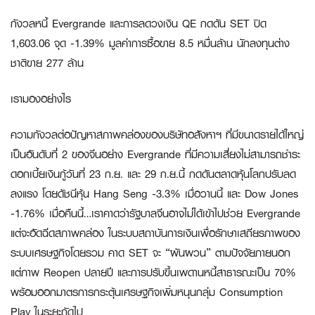
กังวลหนี้ Evergrande และการลดวงเงิน QE กดดัน SET ปิด
1,603.06 จุด -1.39% มูลค่าการซื้อขาย 8.5 หมื่นล้าน นักลงทุนต่าง
ชาติขาย 277 ล้าน
เรามองอย่างไร
ความกังวลต่อปัญหาสภาพคล่องของบริษัทอสังหาฯ ที่มีขนาดรายได้ใหญ่
เป็นอันดับที่ 2 ของจีนอย่าง Evergrande ที่มีความเสี่ยงไม่สามารถชำระ
ดอกเบี้ยเงินกู้วันที่ 23 ก.ย. และ 29 ก.ย.นี้ กดดันตลาดหุ้นโลกปรับลด
ลงแรง โดยดัชนีหุ้น Hang Seng -3.3% เมื่อวานนี้ และ Dow Jones
-1.76% เมื่อคืนนี้…เราคาดว่ารัฐบาลจีนอาจไม่ได้เข้าไปช่วย Evergrande
แต่จะอัดฉีดสภาพคล่อง ในระบบสถาบันการเงินเพื่อรักษาเสถียรภาพของ
ระบบเศรษฐกิจโดยรวม คาด SET จะ “ผันผวน” ตามปัจจัยภายนอก
แต่ภาพ Reopen ปลายปี และการปรับขึ้นเพดานหนี้สาธารณะเป็น 70%
พร้อมออกมาตรการกระตุ้นเศรษฐกิจเพิ่มหนุนกลุ่ม Consumption
Play ในระยะถัดไป