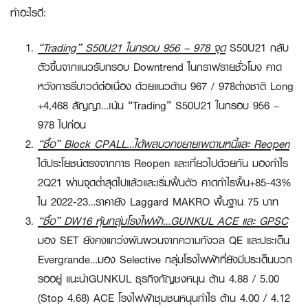
ทำอะไรดี:
“Trading” S50U21 ในกรอบ 956 – 978 จุด
S50U21 กลับ
ตัวขึ้นจากแนวรับกรอบ Downtrend ในกราฟรายชั่วโมง คาด
หวังการรีบาวด์ต่อเนื่อง ด้วยแนวต้าน 967 / 978ต่างชาติ Long
+4,468 สัญญา…เน้น
“Trading”
S50U21 ในกรอบ 956 –
978 ไปก่อน
“ซื้อ”
Block CPALL…ได้ผลบวกขยายเพดานหนี้และ Reopen
ได้ประโยชน์ตรงจากการ Reopen และเที่ยวไปด้วยกัน มองกำไร
2Q21 ผ่านจุดต่ำสุดไปแล้วและเริ่มฟื้นตัว คาดกำไรฟื้น+85-43%
ใน 2022-23…ราคายัง Laggard MAKRO พื้นฐาน 75 บาท
“ซื้อ”
DW16 หุ้นกลุ่มโรงไฟฟ้า…GUNKUL ACE และ GPSC
มอง SET ยังคงแกว่งผันผวนจากความกังวล QE และประเด็น
Evergrande…มอง Selective กลุ่มโรงไฟฟ้าที่ยังมีประเด็นบวก
รออยู่ แนะนำ
GUNKUL
ธุรกิจกัญชงหนุน ต้าน 4.88 / 5.00
(Stop 4.68)
ACE
โรงไฟฟ้าชุมชนหนุนกำไร ต้าน 4.00 / 4.12