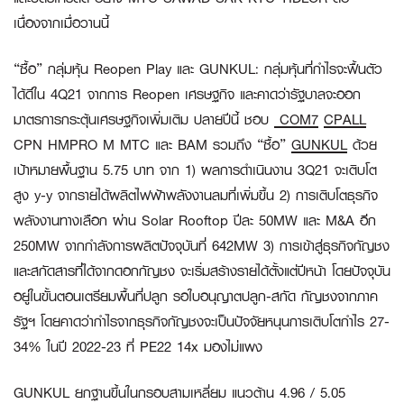
เนื่องจากเมื่อวานนี้
“ซื้อ” กลุ่มหุ้น Reopen Play และ GUNKUL:
กลุ่มหุ้นที่กำไรจะฟื้นตัว
ได้ดีใน 4Q21 จากการ Reopen เศรษฐกิจ และคาดว่ารัฐบาลจะออก
มาตรการกระตุ้นเศรษฐกิจเพิ่มเติม ปลายปีนี้ ชอบ
COM7
CPALL
CPN HMPRO M MTC และ BAM รวมถึง “ซื้อ”
GUNKUL
ด้วย
เป้าหมายพื้นฐาน 5.75 บาท จาก 1) ผลการดำเนินงาน 3Q21 จะเติบโต
สูง y-y จากรายได้ผลิตไฟฟ้าพลังงานลมที่เพิ่มขึ้น 2) การเติบโตธุรกิจ
พลังงานทางเลือก ผ่าน Solar Rooftop ปีละ 50MW และ M&A อีก
250MW จากกำลังการผลิตปัจจุบันที่ 642MW 3) การเข้าสู่ธุรกิจกัญชง
และสกัดสารที่ได้จากดอกกัญชง จะเริ่มสร้างรายได้ตั้งแต่ปีหน้า โดยปัจจุบัน
อยู่ในขั้นตอนเตรียมพื้นที่ปลูก รอใบอนุญาตปลูก-สกัด กัญชงจากภาค
รัฐฯ โดยคาดว่ากำไรจากธุรกิจกัญชงจะเป็นปัจจัยหนุนการเติบโตกำไร 27-
34% ในปี 2022-23 ที่ PE22 14x มองไม่แพง
GUNKUL ยกฐานขึ้นในกรอบสามเหลี่ยม แนวต้าน 4.96 / 5.05