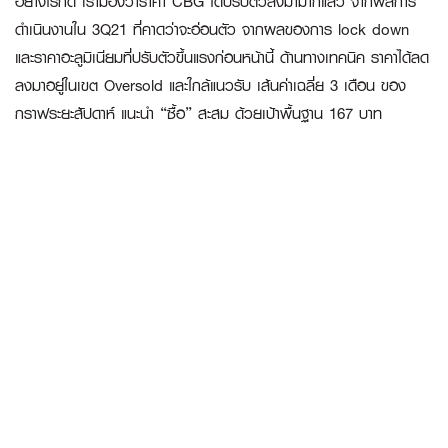
อย่างไรก็ดี เรามองว่าราคา CBG ได้ปรับตัวลงมามากแล้ว จากผลการ
ดำเนินงานใน 3Q21 ที่คาดว่าจะอ่อนตัว จากผลของการ lock down
และราคาอะลูมิเนียมที่ปรับตัวขึ้นแรงก่อนหน้านี้ ด้านทางเทคนิค ราคาได้ลด
ลงมาอยู่ในเขต Oversold และใกล้แนวรับ เส้นค่าเฉลี่ย 3 เดือน ของ
กราฟระยะสัปดาห์ แนะนำ “ซื้อ” สะสม ด้วยเป้าพื้นฐาน 167 บาท