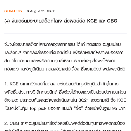
Skip
STRATEGY
8 Aug 2021, 06:56
to
content
(+) จีนเตรียมระบายสต็อกโลหะ ส่งผลดีต่อ KCE และ CBG
จีนจะยังระบายสต็อกโลหะภาคอุตสาหกรรม ได้แก่ ทองแดง อะลูมิเนียม
และสังกะสี จากคลังสำรองแห่งชาติต่อไป เพื่อรักษาเสถียรภาพของราคา
สินค้าโภคภัณฑ์ และเพื่อลดต้นทุนสำหรับบริษัทต่างๆ ส่งผลให้ราคา
ทองแดง และอะลูมิเนียม ลดลงอย่างต่อเนื่อง ซึ่งเรามองว่าจะส่งผลดีต่อ
1. KCE ราคาทองแดงที่ลดลง จะช่วยลดต้นทุนวัตถุดิบสำคัญในการ
ผลิตชิ้นส่วนทางอิเล็กทรอนิกส์ ซึ่งต้องใช้ทองแดงเป็นส่วนประกอบค่อน
ข้างเยอะ ประกอบกับคาดว่าผลดำเนินงานใน 3Q21 จะออกมาดี ซึ่ง KCE
เป็นหนึ่งในหุ้น Top pick ของเรา แนะนำ “ซื้อ” ด้วยเป้าพื้นฐาน 95 บาท
2. CBG ราคาอะลูมิเนียมที่ย่อตัวลงเป็นผลดีต่อต้นทุนการผลิตกระป๋อง