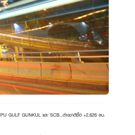
่าง BANPU GULF GUNKUL และ SCB…ต่างชาติซื้อ +2,626 ลบ.