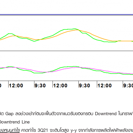
ด Gap ลงช่วงเช้าก่อนจะฟื้นตัวจากแนวรับของกรอบ Downtrend ในกราฟ
Downtrend Line
งหนุนกำไร
คาดกำไร 3Q21 จะเติบโตสูง y-y จากกำลังการผลิตไฟฟ้าพลังง