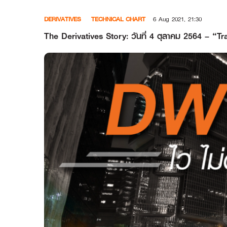
Skip
DERIVATIVES
TECHNICAL CHART
6 Aug 2021, 21:30
to
content
The Derivatives Story: วันที่ 4 ตุลาคม 2564 –