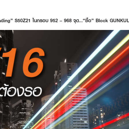
 “Trading” S50Z21 ในกรอบ 952 – 968 จุด…“ซื้อ” Block GUNKU