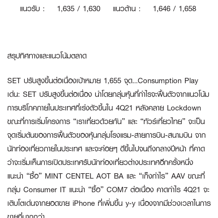
แนวรับ
:
1
,635 / 1,630
แนวต้าน
:
1,646 / 1,658
สรุปทิศทางและแนวโน้มตลาด
SET ปรับสูงขึ้นต่อเนื่องเป้าหมาย 1,655 จุด…Consumption Play
เด่น:
SET ปรับสูงขึ้นต่อเนื่อง นำโดยกลุ่มหุ้นที่กำไรจะฟื้นตัวจากแนวโน้ม
การบริโภคภายในประเทศที่เร่งตัวขึ้นใน 4Q21 หลังคลาย Lockdown
ขณะที่การเริ่มโครงการ “เราเที่ยวด้วยกัน” และ “ทัวร์เที่ยวไทย” จะเป็น
จุดเริ่มต้นของการฟื้นตัวของหุ้นกลุ่มโรงแรม-สายการบิน-สนามบิน จาก
นักท่องเที่ยวภายในประเทศ และจะค่อยๆ ดีขึ้นไปจนถึงกลางปีหน้า ที่คาด
ว่าจะเริ่มเห็นการเปิดประเทศรับนักท่องเที่ยวต่างประเทศอีกครั้งหนึ่ง
แนะนำ “ซื้อ” MINT CENTEL AOT BA และ “เก็งกำไร” AAV ขณะที่
กลุ่ม Consumer IT แนะนำ “ซื้อ” COM7 ต่อเนื่อง คาดกำไร 4Q21 จะ
เติบโตเด่นจากยอดขาย iPhone ที่เพิ่มขึ้น y-y เนื่องจากมีช่วงเวลาในการ
ขายที่มากกว่า