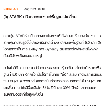
Skip
STRATEGY
6 Aug 2021, 09:10
to
content
(0) STARK ปรับลดลงแรง แต่พื้นฐานไม่เปลี่ยน
ราคาหุ้น STARK ปรับลดลงแรงในช่วงเช้าที่ผ่านมา ซึ่งมองว่ามาจาก 1)
ราคาหุ้นที่ปรับสูงขึ้นไปแรงก่อนหน้านี้ เลยเป้าหมายพื้นฐานที่ 5.0 บาท 2)
โอกาสที่จะเห็นการ Delay การ Synergy ด้านธุรกิจไฟฟ้า-สายไฟฟฟ้า
กับบริษัทพลังงานขนาดใหญ่
อย่างไรก็ดี เรามองการปรับลดลงของราคาหุ้นกลับมาต่ำกว่าเป้าหมายพื้น
ฐานที่ 5.0 บาท อีกครั้ง เป็นโอกาสในการ “ซื้อ” สะสม คาดผลการดำเนิน
งาน 3Q21 จะออกมาดี จากการบันทึกยอดขายสินค้าที่ล่าช้าใน 2Q21 เข้า
มาเพิ่ม คาดกำไรปีนี้จะเติบโต 57% ปีนี้ และ 39% ปีหน้า จากการขาย
สินค้าที่มีอัตรากำไรสูงเพิ่มขึ้น