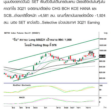
มุมมองตลาดวันนี้
:
SET ฟื้นตัวขึ้นได้ในกรอบแคบ มีแรงซื้อเด่นในหุ้นใน
คาดกำไร 3Q21 จะออกมาดีอย่าง CHG BCH KCE HANA และ
SCB…ต่างชาติซื้อหนัก +4,581 ลบ. ขณะที่สถาบันขายต่อเนื่อง -1,924
ลบ. มอง SET แกว่งตัว…Selective ช่วงประกาศ 3Q21 Earning