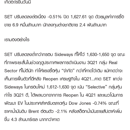
เกิดอะไรขึ้นวันนี้
SET ปรับลดลงต่อเนื่อง -0.51% ปิด 1,627.61 จุด ด้วยมูลค่าการซื้อ
ขาย 6.9 หมื่นล้านบาท นักลงทุนต่างชาติขาย 2.4 พันล้านบาท
เรามองอย่างไร
SET ปรับลดลงต่ำกว่ากรอบ Sideways ที่ให้ไว้ 1,630-1,650 จุด ขณะ
ที่ภาพระยะสั้นในช่วงฤดูประกาศผลการดำเนินงาน 3Q21 กลุ่ม Real
Sector ที่ไม่ดีนัก ทำให้แรงซื้อหุ้น “จำกัด” กว่าที่คาดไว้เดิม แม้คาดว่าจะ
เห็นการฟื้นตัวที่ดีหลัง Reopen เศรษฐกิจใน 4Q21…คาด SET แกว่ง
Sideways ในกรอบใหม่ 1,612-1,630 จุด เน้น “Selective” กลุ่มหุ้น
กำไร 3Q21 ดี, ได้ผลบวกจากการ Reopen ใน 4Q21 และแนวโน้มการ
พัฒนา EV ในประเทศสำหรับตลาดหุ้น Dow Jones -0.74% ขณะที่
ราคาน้ำมันดิบ Brent อ่อนตัว -2.1% หลังสต็อกน้ำมันรายสัปดาห์เพิ่ม
ขึ้น 4.3 ล้านบาร์เรล มากกว่าคาด