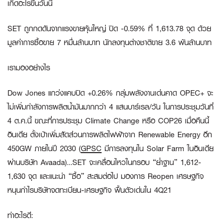
เกิดอะไรขึ้นวันนี้
SET ถูกกดดันจากแรงขายหุ้นใหญ่ ปิด -0.59% ที่ 1,613.78 จุด ด้วย
มูลค่าการซื้อขาย 7 หมื่นล้านบาท นักลงทุนต่างชาติขาย 3.6 พันล้านบาท
เรามองอย่างไร
Dow Jones แกว่งแคบปิด +0.26% กลุ่มพลังงานเด่นคาด OPEC+ จะ
ไม่เพิ่มกำลังการผลิตน้ำมันมากกว่า 4 แสนบาร์เรล/วัน ในการประชุมวันที่
4 ต.ค.นี้ ขณะที่การประชุม Climate Change หรือ COP26 เมื่อคืนนี้
อินเดีย ตั้งเป้าเพิ่มสัดส่วนการผลิตไฟฟ้าจาก Renewable Energy อีก
450GW ภายในปี 2030 (
GPSC
มีการลงทุนใน Solar Farm ในอินเดีย
ผ่านบริษัท Avaada)…SET จะเคลื่อนไหวในกรอบ “ย่ำฐาน” 1,612-
1,630 จุด และแนะนำ “ซื้อ” สะสมต่อไป มองการ Reopen เศรษฐกิจ
หนุนกำไรบริษัทจดทะเบียน-เศรษฐกิจ ฟื้นตัวเด่นใน 4Q21
ทำอะไรดี: