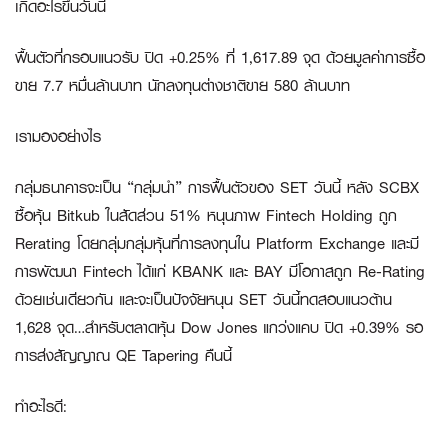
เกิดอะไรขึ้นวันนี้
ฟื้นตัวที่กรอบแนวรับ ปิด +0.25% ที่ 1,617.89 จุด ด้วยมูลค่าการซื้อ
ขาย 7.7 หมื่นล้านบาท นักลงทุนต่างชาติขาย 580 ล้านบาท
เรามองอย่างไร
กลุ่มธนาคารจะเป็น “กลุ่มนำ” การฟื้นตัวของ SET วันนี้ หลัง SCBX
ซื้อหุ้น Bitkub ในสัดส่วน 51% หนุนภาพ Fintech Holding ถูก
Rerating โดยกลุ่มกลุ่มหุ้นที่การลงทุนใน Platform Exchange และมี
การพัฒนา Fintech ได้แก่ KBANK และ BAY มีโอกาสถูก Re-Rating
ด้วยเช่นเดียวกัน และจะเป็นปัจจัยหนุน SET วันนี้ทดสอบแนวต้าน
1,628 จุด…สำหรับตลาดหุ้น Dow Jones แกว่งแคบ ปิด +0.39% รอ
การส่งสัญญาณ QE Tapering คืนนี้
ทำอะไรดี: