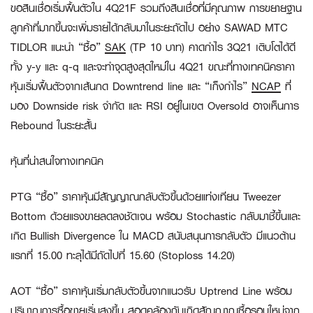
ขอสินเชื่อเริ่มฟื้นตัวใน 4Q21F รวมถึงสินเชื่อที่มีคุณภาพ การขยายฐาน
ลูกค้าที่มากขึ้นจะเพิ่มรายได้กลับมาในระยะถัดไป อย่าง SAWAD MTC
TIDLOR แนะนำ “ซื้อ”
SAK
(TP 10 บาท) คาดกำไร 3Q21 เติบโตได้ดี
ทั้ง y-y และ q-q และจะทำจุดสูงสุดใหม่ใน 4Q21 ขณะที่ทางเทคนิคราคา
หุ้นเริ่มฟื้นตัวจากเส้นกด Downtrend line และ “เก็งกำไร”
NCAP
ที่
มอง Downside risk จำกัด และ RSI อยู่ในเขต Oversold อาจเห็นการ
Rebound ในระยะสั้น
หุ้นที่น่าสนใจทางเทคนิค
PTG “ซื้อ”
ราคาหุ้นมีสัญญาณกลับตัวขึ้นด้วยแท่งเทียน Tweezer
Bottom ด้วยแรงขายลดลงชัดเจน พร้อม Stochastic กลับมาชี้ขึ้นและ
เกิด Bullish Divergence ใน MACD สนับสนุนการกลับตัว มีแนวต้าน
แรกที่ 15.00 ทะลุได้มีถัดไปที่ 15.60 (Stoploss 14.20)
AOT “ซื้อ”
ราคาหุ้นเริ่มกลับตัวขึ้นจากแนวรับ Uptrend Line พร้อม
ปริมาณการซื้อขายเริ่มสูงขึ้น สอดคล้องกับเกิดสัญญาณซื้อรอบใหม่จาก