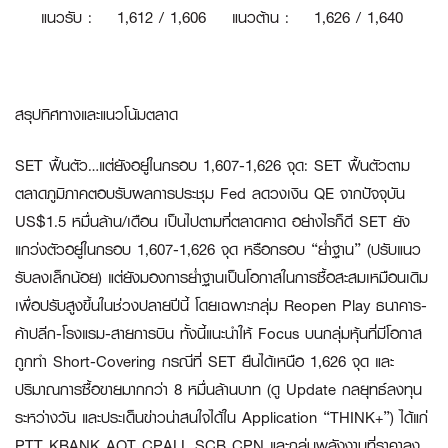
แนวรับ
:
1
,612 / 1,606
แนวต้าน
:
1,626 / 1,640
สรุปทิศทางและแนวโน้มตลาด
SET ฟื้นตัว…แต่ยังอยู่ในกรอบ 1,607-1,626 จุด:
SET ฟื้นตัวตาม
ตลาดภูมิภาคตอบรับผลการประชุม Fed ลดวงเงิน QE จากปัจจุบัน
US$1.5 หมื่นล้าน/เดือน เป็นไปตามที่ตลาดคาด อย่างไรก็ดี SET ยัง
แกว่งตัวอยู่ในกรอบ 1,607-1,626 จุด หรือกรอบ “ย่ำฐาน” (ปรับแนว
รับลงเล็กน้อย) แต่ยังมองการย่ำฐานเป็นโอกาสในการซื้อสะสมเหมือนเดิม
เพื่อปรับสูงขึ้นในช่วงปลายปีนี้ โดยเฉพาะกลุ่ม Reopen Play ธนาคาร-
ค้าปลีก-โรงแรม-สายการบิน ทั้งนี้แนะนำให้ Focus บนกลุ่มหุ้นที่มีโอกาส
ถูกทำ Short-Covering กรณีที่ SET ยืนได้เหนือ 1,626 จุด และ
ปริมาณการซื้อขายมากกว่า 8 หมื่นล้านบาท (ดู Update กลยุทธ์ลงทุน
ระหว่างวัน และประเด็นข่าวน่าสนใจได้ใน Application “THINK+”) ได้แก่
PTT KBANK
AOT
CPALL
SCB
CPN
และกลุ่มพลังงานที่ราคาลง