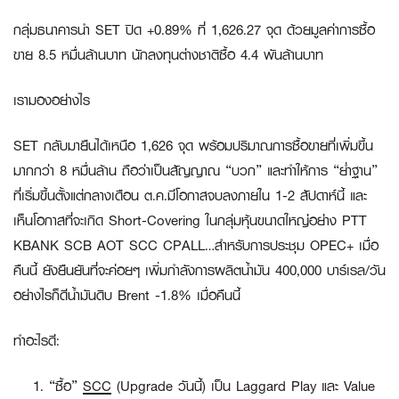
กลุ่มธนาคารนำ SET ปิด +0.89% ที่ 1,626.27 จุด ด้วยมูลค่าการซื้อ
ขาย 8.5 หมื่นล้านบาท นักลงทุนต่างชาติซื้อ 4.4 พันล้านบาท
เรามองอย่างไร
SET กลับมายืนได้เหนือ 1,626 จุด พร้อมปริมาณการซื้อขายที่เพิ่มขึ้น
มากกว่า 8 หมื่นล้าน ถือว่าเป็นสัญญาณ “บวก” และทำให้การ “ย่ำฐาน”
ที่เริ่มขึ้นตั้งแต่กลางเดือน ต.ค.มีโอกาสจบลงภายใน 1-2 สัปดาห์นี้ และ
เห็นโอกาสที่จะเกิด Short-Covering ในกลุ่มหุ้นขนาดใหญ่อย่าง PTT
KBANK SCB AOT SCC CPALL…สำหรับการประชุม OPEC+ เมื่อ
คืนนี้ ยังยืนยันที่จะค่อยๆ เพิ่มกำลังการผลิตน้ำมัน 400,000 บาร์เรล/วัน
อย่างไรก็ดีน้ำมันดิบ Brent -1.8% เมื่อคืนนี้
ทำอะไรดี:
“ซื้อ”
SCC
(Upgrade วันนี้) เป็น Laggard Play และ Value