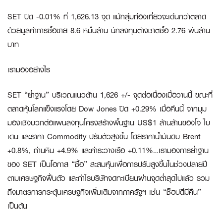
SET ปิด -0.01% ที่ 1,626.13 จุด แม้กลุ่มท่องเที่ยวจะเด่นกว่าตลาด
ด้วยมูลค่าการซื้อขาย 8.6 หมื่นล้าน นักลงทุนต่างชาติซื้อ 2.76 พันล้าน
บาท
เรามองอย่างไร
SET “ย่ำฐาน” บริเวณแนวต้าน 1,626 +/- จุดต่อเนื่องเมื่อวานนี้ ขณะที่
ตลาดหุ้นโลกแข็งแรงโดย Dow Jones ปิด +0.29% เมื่อคืนนี้ จากมุม
มองเชิงบวกต่อแผนลงทุนโครงสร้างพื้นฐาน US$1 ล้านล้านของโจ ไบ
เดน และราคา Commodity ปรับตัวสูงขึ้น โดยราคาน้ำมันดิบ Brent
+0.8%, ถ่านหิน +4.9% และค่าระวางเรือ +0.11%…เรามองการย่ำฐาน
ของ SET เป็นโอกาส “ซื้อ” สะสมหุ้นเพื่อการปรับสูงขึ้นในช่วงปลายปี
ตามเศรษฐกิจฟื้นตัว และกำไรบริษัทจดทะเบียนผ่านจุดต่ำสุดไปแล้ว รวม
ถึงมาตรการกระตุ้นเศรษฐกิจเพิ่มเติมจากภาครัฐฯ เช่น “ช็อปดีมีคืน”
เป็นต้น