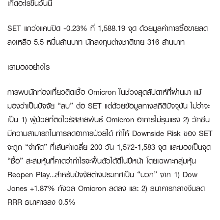
เกิดอะไรขึ้นวันนี้
SET แกว่งแคบปิด -0.23% ที่ 1,588.19 จุด ด้วยมูลค่าการซื้อขายลด
ลงเหลือ 5.5 หมื่นล้านบาท นักลงทุนต่างชาติขาย 316 ล้านบาท
เรามองอย่างไร
การพบนักท่องเที่ยวติดเชื้อ Omicron ในช่วงสุดสัปดาห์ที่ผ่านมา แม้
มองว่าเป็นปัจจัย “ลบ” ต่อ SET แต่ด้วยข้อมูลทางสถิติปัจจุบัน ไม่ว่าจะ
เป็น 1) ผู้ป่วยที่ติดไวรัสสายพันธ์ Omicron อาการไม่รุนแรง 2) วัคซีน
มีความสามารถในการลดอาการป่วยได้ ทำให้ Downside Risk ของ SET
จะถูก “จำกัด” ที่เส้นค่าเฉลี่ย 200 วัน 1,572-1,583 จุด และมองเป็นจุด
“ซื้อ” สะสมหุ้นที่คาดว่ากำไรจะฟื้นตัวได้ดีในปีหน้า โดยเฉพาะกลุ่มหุ้น
Reopen Play…สำหรับปัจจัยต่างประเทศเป็น “บวก” จาก 1) Dow
Jones +1.87% กังวล Omicron ลดลง และ 2) ธนาคารกลางจีนลด
RRR ธนาคารลง 0.5%