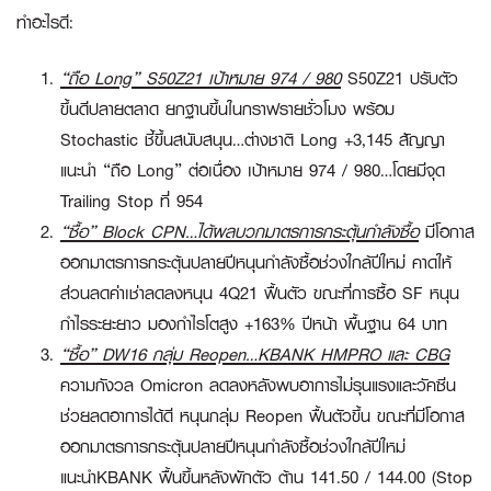
ทำอะไรดี:
“ถือ Long” S50Z21 เป้าหมาย 974 / 980
S50Z21 ปรับตัว
ขึ้นดีปลายตลาด ยกฐานขึ้นในกราฟรายชั่วโมง พร้อม
Stochastic ชี้ขึ้นสนับสนุน…ต่างชาติ Long +3,145 สัญญา
แนะนำ
“ถือ Long”
ต่อเนื่อง
เป้าหมาย
974 / 980
…โดยมีจุด
Trailing Stop ที่ 954
“ซื้อ”
Block CPN…ได้ผลบวกมาตรการกระตุ้นกำลังซื้อ
มีโอกาส
ออกมาตรการกระตุ้นปลายปีหนุนกำลังซื้อช่วงใกล้ปีใหม่ คาดให้
ส่วนลดค่าเช่าลดลงหนุน 4Q21 ฟื้นตัว ขณะที่การซื้อ SF หนุน
กำไรระยะยาว มองกำไรโตสูง +163% ปีหน้า พื้นฐาน 64 บาท
“ซื้อ”
DW16 กลุ่ม Reopen…KBANK HMPRO และ CBG
ความกังวล Omicron ลดลงหลังพบอาการไม่รุนแรงและวัคซีน
ช่วยลดอาการได้ดี หนุนกลุ่ม Reopen ฟื้นตัวขึ้น ขณะที่มีโอกาส
ออกมาตรการกระตุ้นปลายปีหนุนกำลังซื้อช่วงใกล้ปีใหม่
แนะนำ
KBANK
ฟื้นขึ้นหลังพักตัว ต้าน 141.50 / 144.00 (Stop