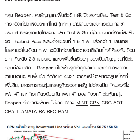
กลุ่ม Reopen…ส่งสัญญาณฟื้นตัวดี หลังเปิดลงทะเบียน Test & Go :
การท่องเที่ยวแห่งประเทศไทย
(ททท.)
รายงานตัวเลขการเดินทางเข้า
ประเทศ หลังจากเปิดให้ลงทะเบียน Test & Go มีจำนวนนักท่องเที่ยวยื่น
ขอ Thailand Pass สะสมตั้งแต่วันที่ 1-5 ก.พ. แล้วกว่า 1 แสนราย
โดยคาดว่าในเดือน ก.พ. จะมีนักท่องเที่ยวต่างชาติเข้ามาใกล้เคียงกับเดือน
ธ.ค. ที่ระดับ 2.8 แสนราย และจะเพิ่มขึ้นเรื่อยๆ มองเป็นสัญญาณที่ดีต่อ
กลุ่มท่องเที่ยว – Reopen ที่ได้ผ่านจุดต่ำสุดมาแล้วและคาดว่าผลการ
ดำเนินงานจะเริ่มฟื้นตัวได้ดีตั้งแต่ 4Q21 จากการใช้จ่ายของผู้บริโภคที่
เพิ่มขึ้น, มาตรการกระตุ้นเศรษฐกิจของภาครัฐ ไม่ว่าจะเป็น “คนละครึ่ง
เฟส 4” และ “เราเที่ยวด้วยกัน เฟส 4” มอง “บวก” ต่อหุ้นกลุ่ม
Reopen ที่ราคายังฟื้นตัวไม่มาก อย่าง
MINT
CPN
CBG AOT
CPALL
AMATA
BA BEC BAM