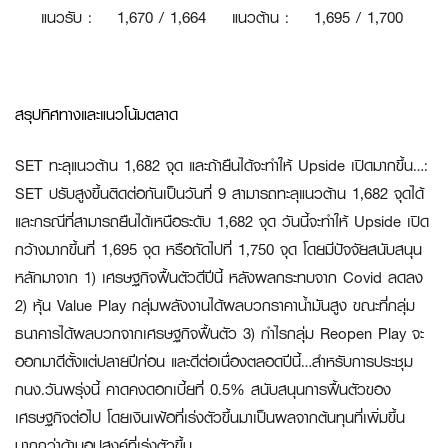
แนวรับ
:
1
,670 / 1,664
แนวต้าน
:
1,695 / 1,700
สรุปทิศทางและแนวโน้มตลาด
SET ทะลุแนวต้าน 1,682 จุด และถ้ายืนได้จะทำให้ Upside เปิดมากขึ้น…:
SET ปรับสูงขึ้นติดต่อกันเป็นวันที่ 9 สามารถทะลุแนวต้าน 1,682 จุดได้
และกรณีที่สามารถยืนได้เหนือระดับ 1,682 จุด วันนี้จะทำให้ Upside เปิด
กว้างมากขึ้นที่ 1,695 จุด หรือถัดไปที่ 1,750 จุด โดยมีปัจจัยสนับสนุน
หลักมาจาก 1) เศรษฐกิจฟื้นตัวดีปีนี้ หลังผลกระทบจาก Covid ลดลง
2) หุ้น Value Play กลุ่มพลังงานได้ผลบวกราคาน้ำมันสูง ขณะที่กลุ่ม
ธนาคารได้ผลบวกจากเศรษฐกิจฟื้นตัว 3) กำไรกลุ่ม Reopen Play จะ
ออกมาดีตั้งแต่ปลายปีก่อน และดีต่อเนื่องตลอดปีนี้…สำหรับการประชุม
กนง.วันพรุ่งนี้ คาดคงดอกเบี้ยที่ 0.5% สนับสนุนการฟื้นตัวของ
เศรษฐกิจต่อไป โดยเงินเฟ้อที่เร่งตัวขึ้นมาเป็นผลจากต้นทุนที่เพิ่มขึ้น
มากกว่าด้านอุปสงค์ที่เร่งตัวขึ้น