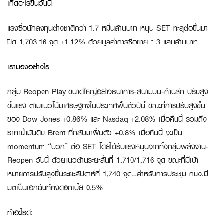
เกิดอะไรขึ้นวันนี้
แรงซื้อนักลงทุนต่างชาติกว่า 1.7 หมื่นล้านบาท หนุน SET ทะลุต่อขึ้นมา
ปิด 1,703.16 จุด +1.12% ด้วยมูลค่าการซื้อขาย 1.3 แสนล้านบาท
เรามองอย่างไร
กลุ่ม Reopen Play ขนาดใหญ่อย่างธนาคาร-สนามบิน-ค้าปลีก ปรับสูง
ขึ้นแรง ตามแนวโน้มเศรษฐกิจในประเทศฟื้นตัวปีนี้ ขณะที่การปรับสูงขึ้น
ของ Dow Jones +0.86% และ Nasdaq +2.08% เมื่อคืนนี้ รวมถึง
ราคาน้ำมันดิบ Brent ที่กลับมาฟื้นตัว +0.8% เมื่อคืนนี้ จะเป็น
momentum “บวก” ต่อ SET โดยได้รับแรงหนุนจากทั้งกลุ่มพลังงาน-
Reopen วันนี้ ด้วยแนวต้านระยะสั้นที่ 1,710/1,716 จุด ขณะที่มีเป้า
หมายการปรับสูงขึ้นระยะสัปดาห์ที่ 1,740 จุด…สำหรับการประชุม กนง.มี
มติเป็นเอกฉันท์คงดอกเบี้ย 0.5%
ทำอะไรดี: