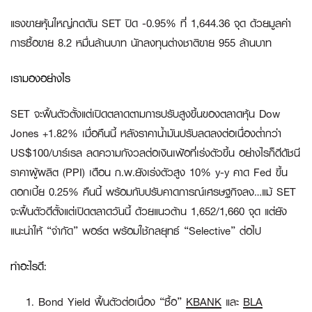
แรงขายหุ้นใหญ่กดดัน SET ปิด -0.95% ที่ 1,644.36 จุด ด้วยมูลค่า
การซื้อขาย 8.2 หมื่นล้านบาท นักลงทุนต่างชาติขาย 955 ล้านบาท
เรามองอย่างไร
SET จะฟื้นตัวตั้งแต่เปิดตลาดตามการปรับสูงขึ้นของตลาดหุ้น Dow
Jones +1.82% เมื่อคืนนี้ หลังราคาน้ำมันปรับลดลงต่อเนื่องต่ำกว่า
US$100/บาร์เรล ลดความกังวลต่อเงินเฟ้อที่เร่งตัวขึ้น อย่างไรก็ดีดัชนี
ราคาผู้ผลิต (PPI) เดือน ก.พ.ยังเร่งตัวสูง 10% y-y คาด Fed ขึ้น
ดอกเบี้ย 0.25% คืนนี้ พร้อมกับปรับคาดการณ์เศรษฐกิจลง…แม้ SET
จะฟื้นตัวดีตั้งแต่เปิดตลาดวันนี้ ด้วยแนวต้าน 1,652/1,660 จุด แต่ยัง
แนะนำให้ “จำกัด” พอร์ต พร้อมใช้กลยุทธ์ “Selective” ต่อไป
ทำอะไรดี:
Bond Yield ฟื้นตัวต่อเนื่อง “ซื้อ”
KBANK
และ
BLA