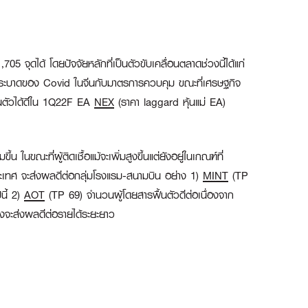
5 จุดได้ โดยปัจจัยหลักที่เป็นตัวขับเคลื่อนตลาดช่วงนี้ได้แก่
ารระบาดของ Covid ในจีนกับมาตรการควบคุม ขณะที่เศรษฐกิจ
ื้นตัวได้ดีใน 1Q22F EA
NEX
(ราคา laggard หุ้นแม่ EA)
ึ้น ในขณะที่ผู้ติดเชื้อแม้จะเพิ่มสูงขึ้นแต่ยังอยู่ในเกณฑ์ที่
ระเทศ จะส่งผลดีต่อกลุ่มโรงแรม-สนามบิน อย่าง 1)
MINT
(TP
นี้ 2)
AOT
(TP 69) จำนวนผู้โดยสารฟื้นตัวดีต่อเนื่องจาก
จะส่งผลดีต่อรายได้ระยะยาว