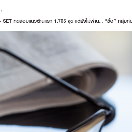
17
– SET ทดสอบแนวต้านแรก 1,705 จุด แต่ยังไม่ผ่าน… “ซื้อ” กลุ่มท