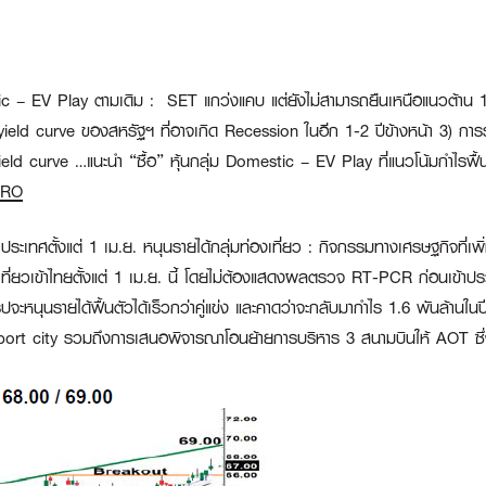
ic – EV Play ตามเดิม :
SET แกว่งแคบ แต่ยังไม่สามารถยืนเหนือแนวต้าน 1,70
ield curve ของสหรัฐฯ ที่อาจเกิด Recession ในอีก 1-2 ปีข้างหน้า 3) ก
yield curve …แนะนำ “ซื้อ” หุ้นกลุ่ม Domestic – EV Play ที่แนวโน้มกำไรฟ
RO
ะเทศตั้งแต่ 1 เม.ย. หนุนรายได้กลุ่มท่องเที่ยว :
กิจกรรมทางเศรษฐกิจที่เพิ่มข
ี่ยวเข้าไทยตั้งแต่ 1 เม.ย. นี้ โดยไม่ต้องแสดงผลตรวจ RT-PCR ก่อนเข้าป
จะหนุนรายได้ฟื้นตัวได้เร็วกว่าคู่แข่ง และคาดว่าจะกลับมากำไร 1.6 พันล้านในปี
ort city รวมถึงการเสนอพิจารณาโอนย้ายการบริหาร 3 สนามบินให้ AOT ซึ่ง