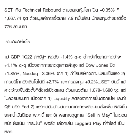
SET เกิด Technical Rebound ตามตลาดหุ้นโลก ปิด +0.35% ที่
1,667.74 จุด ด้วยมูลค่าการซื้อขาย 7.9 หมื่นล้าน นักลงทุนต่างชาติซื้อ
776 ล้านบาท
เรามองอย่างไร
แม้ GDP 1Q22 สหรัฐฯ หดตัว -1.4% q-q ต่ำกว่าที่ตลาดคาดว่าจะ
+1.1% q-q เนื่องจากการขาดดุลการค้าสูง แต่ Dow Jones ปิด
+1.85%, Nasdaq +3.06% จาก 1) กำไรบริษัทจดทะเบียนแข็งแรง 2)
การบริโภคยังเติบโตได้ดี +2.7% และการลงทุน +9.2%…SET วันนี้ แม้
คาดว่าจะฟื้นตัวตั้งทีตั้งแต่เปิดตลาด ด้วยแนวต้าน 1,678-1,680 จุด แต่
ไม่ควรประมาท เนื่องจาก 1) Liquidity ลดลงจากการขึ้นดอกเบี้ย และทำ
QE ของ Fed 2) แรงกดดันด้านต้นทุนภาคการผลิต-ขนส่งเพิ่ม หลังขึ้น
ราคาน้ำมันดีเซล พ.ค.นี้ และ 3) ผลทางฤดูกาล “Sell in May” ในเดอน
หน้า ยังเน้น “กระชับ” พอร์ต เลือกเล่น Laggard Play ที่กำไรดี เป็น
หลัก