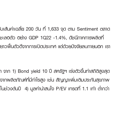
เส้นค่าเฉลี่ย 200 วัน ที่ 1,633 จุด ตาม Sentiment ตลาด
งการชะลอตัว อย่าง GDP 1Q22 -1.4%, ดัชนีภาคการผลิตที่
ง-ยาวฟื้นตัวดีจากการเปิดประเทศ แต่ด้วยปัจจัยลบภายนอก เรา
 จาก 1) Bond yield 10 ปี สหรัฐฯ เร่งตัวขึ้นทำสถิติสูงสุด
ากผลิตภัณฑ์ที่มีกำไรสูง เช่น สัญญาเพิ่มเติมประกันสุขภาพ
ในช่วงต้นปี 4) มูลค่าน่าสนใจ P/EV เทรดที่ 1.1 เท่า ต่ำกว่า