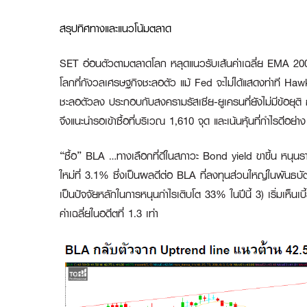
สรุปทิศทางและแนวโน้มตลาด
SET อ่อนตัวตามตลาดโลก หลุดแนวรับเส้นค่าเฉลี่ย EMA 20
โลกที่กังวลเศรษฐกิจชะลอตัว แม้ Fed จะไม่ได้แสดงท่าที Ha
ชะลอตัวลง ประกอบกับสงครามรัสเซีย-ยูเครนที่ยังไม่มีข้อยุต
จึงแนะนำรอเข้าซื้อที่บริเวณ 1,610 จุด และเน้นหุ้นที่กำไรดีอย่า
“ซื้อ” BLA …ทางเลือกที่ดีในสภาวะ Bond yield ขาขึ้น หนุนรา
ใหม่ที่ 3.1% ซึ่งเป็นผลดีต่อ BLA ที่ลงทุนส่วนใหญ่ในพันธบ
เป็นปัจจัยหลักในการหนุนกำไรเติบโต 33% ในปีนี้ 3) เริ่มเห็น
ค่าเฉลี่ยในอดีตที่ 1.3 เท่า