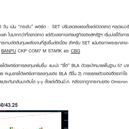
0 วัน เน้น “กระชับ” พอร์ต
:
SET ปรับลดลงแรงตั้งแต่เปิดตลาด หลุดแนวรับ
wkish ไปมากกว่าที่ตลาดคาด แต่ตัวเลขทางเศรษฐกิจของสหรัฐฯ เริ่มบ่งชี้ถึ
ิ กระทบต่อต้นทุนพลังงานที่สูงขึ้นต่อเนื่อง สำหรับ SET แม้มองภาพระยะกลา
ง
BANPU
CKP COM7 M STARK และ
CBG
ยได้พอร์ตการลงทุนเพิ่มขึ้น:
แนะนำ “ซื้อ” BLA ด้วยเป้าหมายพื้นฐาน 57 บาท
ัตร หนุนรายได้พอร์ตการลงทุนของ BLA ดีขึ้น 2) การขยายตัวของอัตรากำไร จ
เบี้ยประกันกลับมาเติบโต y-y ตั้งแต่เดือนมี.ค. หลังจากถูกกระทบของ Omicron 