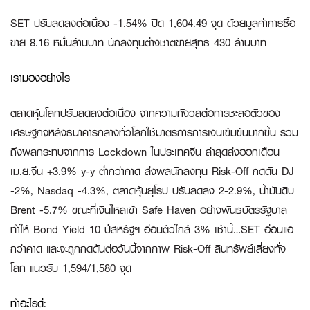
SET ปรับลดลงต่อเนื่อง -1.54% ปิด 1,604.49 จุด ด้วยมูลค่าการซื้อ
ขาย 8.16 หมื่นล้านบาท นักลงทุนต่างชาติขายสุทธิ 430 ล้านบาท
เรามองอย่างไร
ตลาดหุ้นโลกปรับลดลงต่อเนื่อง จากความกังวลต่อการชะลอตัวของ
เศรษฐกิจหลังธนาคารกลางทั่วโลกใช้มาตรการการเงินเข้มข้นมากขึ้น รวม
ถึงผลกระทบจากการ Lockdown ในประเทศจีน ล่าสุดส่งออกเดือน
เม.ย.จีน +3.9% y-y ต่ำกว่าคาด ส่งผลนักลงทุน Risk-Off กดดัน DJ
-2%, Nasdaq -4.3%, ตลาดหุ้นยุโรป ปรับลดลง 2-2.9%, น้ำมันดิบ
Brent -5.7% ขณะที่เงินไหลเข้า Safe Haven อย่างพันธบัตรรัฐบาล
ทำให้ Bond Yield 10 ปีสหรัฐฯ อ่อนตัวใกล้ 3% เช้านี้…SET อ่อนแอ
กว่าคาด และจะถูกกดดันต่อวันนี้จากภาพ Risk-Off สินทรัพย์เสี่ยงทั่ง
โลก แนวรับ 1,594/1,580 จุด
ทำอะไรดี: