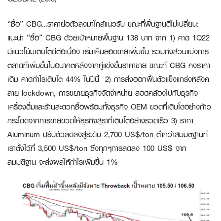
“ซื้อ” CBG…ราคาย่อตัวลงมาใกล้แนวรับ ขณะที่พื้นฐานดีไม่เปลี่ยน:
แนะนำ “ซื้อ” CBG ด้วยเป้าหมายพื้นฐาน 138 บาท จาก 1) คาด 1Q22
มีแนวโน้มเติบโตดีต่อเนื่อง เริ่มเห็นยอดขายเพิ่มขึ้น รวมถึงส่วนแบ่งการ
ตลาดที่เพิ่มขึ้นในอนาคตหลังจากคู่แข่งขึ้นราคาขาย ขณะที่ CBG คงราคา
เดิม คาดกำไรเติบโต 44% ในปีนี้ 2) การส่งออกฟื้นตัวแข็งแกร่งหลังค
ลาย lockdown, การขยายธุรกิจจัดจำหน่าย สอดคล้องไปกับธุรกิจ
เครื่องดื่มและร้านสะดวกซื้อพร้อมทั้งธุรกิจ OEM ขวดที่เติบโตอย่างก้าว
กระโดดจากการขายขวดให้ธุรกิจสุราที่เติบโตอย่างรวดเร็ว 3) ราคา
Aluminum ปรับตัวลดลงสู่ระดับ 2,700 US$/ton ต่ำกว่าสมมติฐานที่
เราตั้งไว้ที่ 3,500 US$/ton ซึ่งทุกๆการลดลง 100 US$ จาก
สมมติฐาน จะส่งผลให้กำไรเพิ่มขึ้น 1%