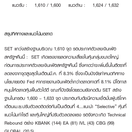
แนวรับ
:
1
,610 / 1,600
แนวต้าน
:
1,624 / 1,632
สรุปทิศทางและแนวโน้มตลาด
SET แกว่งสร้างฐานบริเวณ 1,610 จุด รอประกาศตัวเลขเงินเฟ้อ
สหรัฐฯคืนนี้
:
SET เกิดแรงขายลดความเสี่ยงในหุ้นกลุ่มขนาดใหญ่
ก่อนการประกาศตัวเลขเงินเฟ้อสหรัฐฯคืนนี้ ซึ่งคาดว่าจะเพิ่มขึ้นในอัตราที่
ลดลงจากจุดสูงสุดในเดือนมี.ค. ที่ 8.3% ซึ่งจะเป็นปัจจัยกำหนดทิศทาง
นโยบายของ Fed หากรายงานเงินเฟ้อต่ำกว่าตลาดคาดที่ 8.1% มีโอกาส
หนุนให้ตลาดหุ้นฟื้นตัวได้ดี ขณะที่ปัจจัยโดยรวมยังกดดัน SET สร้าง
ฐานในกรอบ 1,600 – 1,633 จุด ประกอบกับดัชนีความเชื่อมั่นผู้บริโภค
เดือนเม.ย.ปรับตัวลดติดต่อกันเป็นเดือนที่ 4….แนะนำ “Selective” หุ้นที่
แนวโน้มกำไรดี และหุ้นใหญ่ที่ปรับตัวลดลงแรง รอจังหวะเกิด Technical
Rebound อย่าง KBANK (144) EA (81) IVL (43) CBG (99)
GLOBAL (20.5)