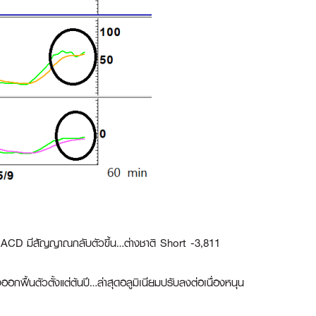
CD มีสัญญาณกลับตัวขึ้น…ต่างชาติ Short -3,811
ออกฟื้นตัวตั้งแต่ต้นปี…ล่าสุดอลูมิเนียมปรับลงต่อเนื่องหนุน