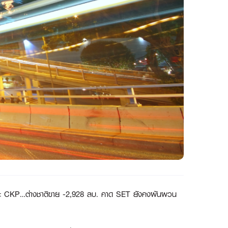
และ CKP…ต่างชาติขาย -2,928 ลบ. คาด SET ยังคงผันผวน