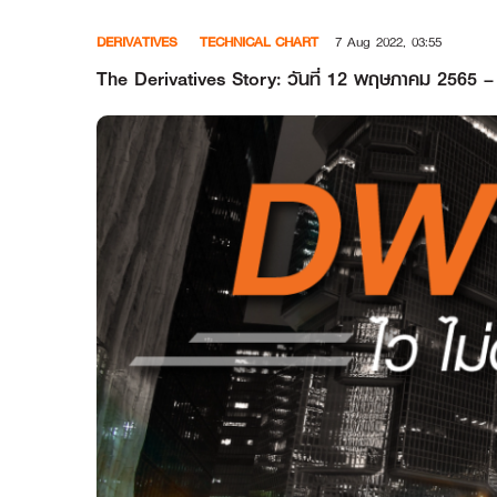
Skip
DERIVATIVES
TECHNICAL CHART
7 Aug 2022, 03:55
to
content
The Derivatives Story: วันที่ 12 พฤษภาคม 2565 