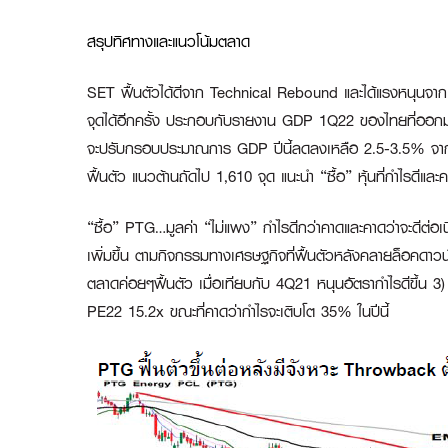
สรุปทิศทางและแนวโน้มตลาด
SET ฟื้นตัวได้ดีจาก Technical Rebound และได้แรงหนุนจา
จุดได้อีกครั้ง ประกอบกับรายงาน GDP 1Q22 ของไทยที่ออกมาดีก
จะปรับกรอบประมาณการ GDP ปีนี้ลดลงเหลือ 2.5-3.5% จาก
ฟื้นตัว แนวต้านถัดไป 1,610 จุด แนะนำ “ซื้อ” หุ้นที่กำไรดีแ
“ซื้อ” PTG…มูลค่า “ไม่แพง” กำไรดีกว่าคาดและคาดว่าจะดีต่อ
เพิ่มขึ้น ตามกิจกรรมทางเศรษฐกิจที่ฟื้นตัวหลังคลายล็อคดาวน์
ตลาดค่อยๆฟื้นตัว เมื่อเทียบกับ 4Q21 หนุนอัตรากำไรดีขึ้น 3) ธ
PE22 15.2x ขณะที่คาดว่ากำไรจะเติบโต 35% ในปีนี้