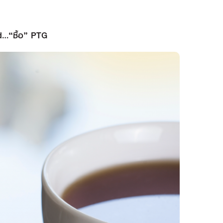
nd…“ซื้อ” PTG