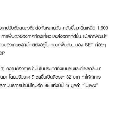
ากปรับตัวลดลงติดต่อกันหลายวัน กลับขึ้นมายืนเหนือ 1,600
การฟื้นตัวของภาคท่องเที่ยวและส่งออกที่ดีขึ้น แม้สภาพัฒน์ฯ
าวของเศรษฐกิจไทยยังอยู่ในเกณฑ์ฟื้นตัว…มอง SET ค่อยๆ
CP
1) ความต้องการน้ำมันในประเทศทั้งเบนซินและดีเซลกลับมา
านมา โดยปรับราคาดีเซลขึ้นเป็นลิตรละ 32 บาท ทำให้ค่าการ
ถานีบริการน้ำมันใหม่อีก 95 แห่งปีนี้ 4) มูลค่า “ไม่แพง”