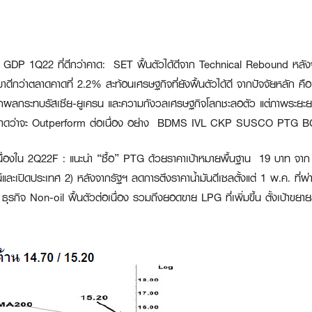
ก GDP 1Q22 ที่ดีกว่าคาด:
SET ฟื้นตัวได้ดีจาก Technical Rebound หลังจ
ว่าตลาดคาดที่ 2.2% สะท้อนเศรษฐกิจที่ยังฟื้นตัวได้ดี จากปัจจัยหลัก คือ 
ผลกระทบรัสเซีย-ยูเครน และความกังวลเศรษฐกิจโลกชะลอตัว แต่ภาพระยะย
ละคาดว่าจะ Outperform ต่อเนื่อง อย่าง
BDMS IVL
CKP SUSCO
PTG
B
เนื่องใน 2Q22F :
แนะนำ “ซื้อ” PTG ด้วยราคาเป้าหมายพื้นฐาน 19 บาท จาก 
และเปิดประเทศ 2) หลังจากรัฐฯ ลดการตึงราคาน้ำมันดีเซลตั้งแต่ 1 พ.ค. ที่ผ่
ุรกิจ Non-oil ฟื้นตัวต่อเนื่อง รวมถึงยอดขาย LPG ที่เพิ่มขึ้น ตั้งเป้าขยายส