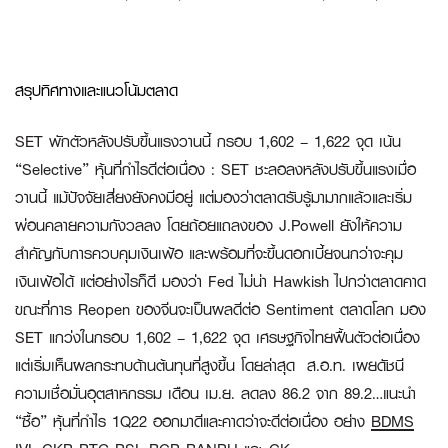
สรุปทิศทางและแนวโน้มตลาด
SET พักตัวหลังปรับขึ้นแรงวานนี้ กรอบ 1,602 – 1,622 จุด เน้น
“Selective” หุ้นที่กำไรดีต่อเนื่อง :
SET ชะลอลงหลังปรับขึ้นแรงเมื่อ
วานนี้ แม้ปัจจัยเสี่ยงยังคงมีอยู่ แต่มองว่าตลาดรับรู้มามากแล้วและเริ่ม
ผ่อนคลายความกังวลลง โดยถ้อยแถลงของ J.Powell ยังให้ความ
สำคัญกับการควบคุมเงินเฟ้อ และพร้อมที่จะขึ้นดอกเบี้ยจนกว่าจะคุม
เงินเฟ้อได้ แต่อย่างไรก็ดี มองว่า Fed ไม่น่า Hawkish ไปกว่าตลาดคาด
ขณะที่การ Reopen ของจีนจะเป็นผลดีต่อ Sentiment ตลาดโลก มอง
SET แกว่งในกรอบ 1,602 – 1,622 จุด เศรษฐกิจไทยฟื้นตัวต่อเนื่อง
แต่เริ่มเห็นผลกระทบด้านต้นทุนที่สูงขึ้น โดยล่าสุด ส.อ.ท. เผยดัชนี
ความเชื่อมั่นอุตสาหกรรม เดือน เม.ย. ลดลง 86.2 จาก 89.2…แนะนำ
“ซื้อ” หุ้นที่กำไร 1Q22 ออกมาดีและคาดว่าจะดีต่อเนื่อง อย่าง
BDMS