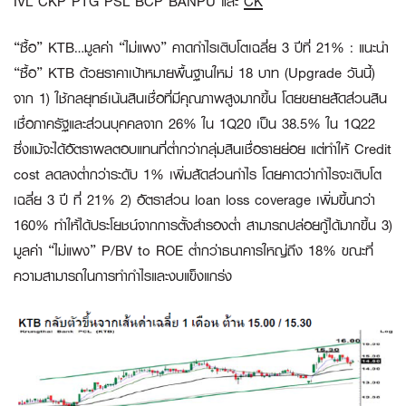
IVL CKP PTG PSL BCP BANPU และ
CK
“ซื้อ” KTB…มูลค่า “ไม่แพง” คาดกำไรเติบโตเฉลี่ย 3 ปีที่ 21% :
แนะนำ
“ซื้อ” KTB ด้วยราคาเป้าหมายพื้นฐานใหม่ 18 บาท (Upgrade วันนี้)
จาก 1) ใช้กลยุทธ์เน้นสินเชื่อที่มีคุณภาพสูงมากขึ้น โดยขยายสัดส่วนสิน
เชื่อภาครัฐและส่วนบุคคลจาก 26% ใน 1Q20 เป็น 38.5% ใน 1Q22
ซึ่งแม้จะได้อัตราผลตอบแทนที่ต่ำกว่ากลุ่มสินเชื่อรายย่อย แต่ทำให้ Credit
cost ลดลงต่ำกว่าระดับ 1% เพิ่มสัดส่วนกำไร โดยคาดว่ากำไรจะเติบโต
เฉลี่ย 3 ปี ที่ 21% 2) อัตราส่วน loan loss coverage เพิ่มขึ้นกว่า
160% ทำให้ได้ประโยชน์จากการตั้งสำรองต่ำ สามารถปล่อยกู้ได้มากขึ้น 3)
มูลค่า “ไม่แพง” P/BV to ROE ต่ำกว่าธนาคารใหญ่ถึง 18% ขณะที่
ความสามารถในการทำกำไรและงบแข็งแกร่ง