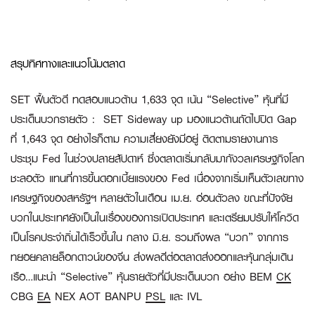
สรุปทิศทางและแนวโน้มตลาด
SET ฟื้นตัวดี ทดสอบแนวต้าน 1,633 จุด เน้น “Selective” หุ้นที่มี
ประเด็นบวกรายตัว :
SET Sideway up มองแนวต้านถัดไปปิด Gap
ที่ 1,643 จุด อย่างไรก็ตาม ความเสี่ยงยังมีอยู่ ติดตามรายงานการ
ประชุม Fed ในช่วงปลายสัปดาห์ ซึ่งตลาดเริ่มกลับมากังวลเศรษฐกิจโลก
ชะลอตัว แทนที่การขึ้นดอกเบี้ยแรงของ Fed เนื่องจากเริ่มเห็นตัวเลขทาง
เศรษฐกิจของสหรัฐฯ หลายตัวในเดือน เม.ย. อ่อนตัวลง ขณะที่ปัจจัย
บวกในประเทศยังเป็นในเรื่องของการเปิดประเทศ และเตรียมปรับให้โควิด
เป็นโรคประจำถิ่นได้เร็วขึ้นใน กลาง มิ.ย. รวมถึงผล “บวก” จากการ
ทยอยคลายล็อกดาวน์ของจีน ส่งผลดีต่อตลาดส่งออกและหุ้นกลุ่มเดิน
เรือ…แนะนำ “Selective” หุ้นรายตัวที่มีประเด็นบวก อย่าง BEM
CK
CBG
EA
NEX AOT BANPU
PSL
และ IVL