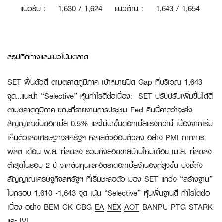
แนวรับ
:
1
,630 / 1,624
แนวต้าน
:
1,643 / 1,654
สรุปทิศทางและแนวโน้มตลาด
SET ฟื้นตัวดี ตามตลาดภูมิภาค เป้าหมายปิด Gap ที่บริเวณ 1,643
จุด…แนะนำ “Selective” หุ้นกำไรดีต่อเนื่อง:
SET ปรับปรับเพิ่มขึ้นได้ดี
ตามตลาดภูมิภาค ขณะที่รายงานการประชุม Fed คืนนี้คาดว่าจะส่ง
สัญญาณขึ้นดอกเบี้ย 0.5% และไม่น่าขึ้นดอกเบี้ยแรงกว่านี้ เนื่องจากเริ่ม
เห็นตัวเลขเศรษฐกิจสหรัฐฯ หลายตัวอ่อนตัวลง อย่าง PMI ภาคการ
ผลิต เดือน พ.ย. ที่ลดลง รวมถึงยอดขายบ้านใหม่เดือน เม.ย. ที่ลดลง
ต่ำสุดในรอบ 2 ปี จากต้นทุนและอัตราดอกเบี้ยจำนองที่สูงขึ้น บ่งชี้ถึง
สัญญาณเศรษฐกิจสหรัฐฯ ที่เริ่มชะลอตัว มอง SET แกว่ง “สร้างฐาน”
ในกรอบ 1,610 -1,643 จุด เน้น “Selective” หุ้นพื้นฐานดี กำไรโตต่อ
เนื่อง อย่าง BEM CK CBG
EA
NEX
AOT
BANPU PTG STARK
และ IVL