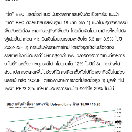
“ซื้อ” BEC…เรตติ้งดี แนวโน้มอุตสาหกรรมฟื้นตัวแข็งแกร่ง:
แนะนำ
“ซื้อ” BEC ด้วยเป้าหมายพื้นฐาน 18 บาท จาก 1) แนวโน้มอุตสาหกรรม
ฟื้นตัวต่อเนื่อง ตามเศรษฐกิจที่ฟื้นตัว โดยเม็ดเงินโฆษณามักจะไหลไปยัง
ผู้เล่นชั้นนำก่อน คาดเม็ดเงินโฆษณารวมจะเติบโต 5.3 และ 8.5% ในปี
2022-23F 2) การปรับผังรายการใหม่ โดยดึงจุดแข็งในเรื่องของ
รายการข่าวที่มีอัตราค่าโฆษณาสูงกว่า เพิ่มเวลาออกอากาศแทนที่รายการ
วาไรตี้ที่เรตติ้งต่ำ หนุนรายได้ค่าโฆษณาโต 12% ในปีนี้ 3) คาดว่าจะได้
ส่วนแบ่งการตลาดเพิ่มในช่วงที่มีการเลือกตั้งทั่วไปที่อาจจะเกิดขึ้นในช่วง
ปลายปี หรือ 1Q23F โดยเฉพาะรายการข่าวที่มีเรตติ้งสูง 4) มูลค่า “ไม่
แพง” PE23 22x เทียบกับอัตราการเติบโตของกำไร 29% ในปีนี้