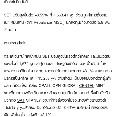
เกิดอะไรขึ้นวันนี้
SET ปรับสูงขึ้นต่อ +0.59% ที่ 1,663.41 จุด ด้วยมูลค่าการซื้อขาย
9.7 หมื่นล้าน (จาก Rebalance MSCI) นักลงทุนต่างชาติซื้อ 5.8 พัน
ล้านบาท
เรามองอย่างไร
กระแสเงินทุนไหลเข้าหนุน SET ปรับสูงขึ้นแรงดีกว่าที่คาด และมีแนวต้าน
ระยะสั้นที่ 1,674 จุด ล่าสุดตัวเลขเศรษฐกิจเดือน เม.ย.ฟื้นตัวดี โดย
เฉพาะการบริโภคในประเทศ และรายได้ภาคการเกษตร +8.1% (มาจากภาค
บริการเป็นหลัก) และ +13.2% y-y ตามลำดับ เป็นปัจจัยบวกต่อกลุ่มค้า
ปลีก-ท่องเที่ยว อย่าง CPALL CPN GLOBAL
CENTEL
MINT
ขณะที่ภาคการผลิตเห็นการเร่งตัวของกลุ่มสินค้ายานยนต์ ซึ่งเป็นปัจจัย
บวกต่อ
SAT
STANLY ขณะที่การส่งออกไม่รวมทองคำขยายตัวต่ำ
+5.5% y-y…สำหรับ DJ อ่อนตัว ปิด -0.67% เมื่อคืนนี้ หลังตัวเลข
เงินเฟ้อในยุโรป เร่งตัว +8.1%