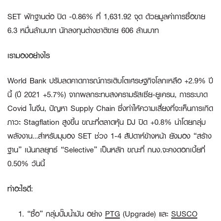
SET พักฐานต่อ ปิด -0.86% ที่ 1,631.92 จุด ด้วยมูลค่าการซื้อขาย
6.3 หมื่นล้านบาท นักลงทุนต่างชาติขาย 606 ล้านบาท
เรามองอย่างไร
World Bank ปรับลดคาดการณ์การเติบโตเศรษฐกิจโลกเหลือ +2.9% ปี
นี้ (ปี 2021 +5.7%) จากผลกระทบสงครามรัสเซีย-ยูเครน, การระบาด
Covid ในจีน, ปัญหา Supply Chain ซึ่งทำให้ความเสี่ยงที่จะเห็นการเกิด
ภาวะ Stagflation สูงขึ้น ขณะที่ตลาดหุ้น DJ ปิด +0.8% นำโดยกลุ่ม
พลังงาน…สำหรับมุมอง SET ช่วง 1-4 สัปดาห์ข้างหน้า ยังมอง “สร้าง
ฐาน” เน้นกลยุทธ์ “Selective” เป็นหลัก ขณะที่ กนง.จะคงดอกเบี้ยที่
0.50% วันนี้
ทำอะไรดี:
“ซื้อ” กลุ่มปั๊มน้ำมัน อย่าง
PTG
(Upgrade) และ
SUSCO