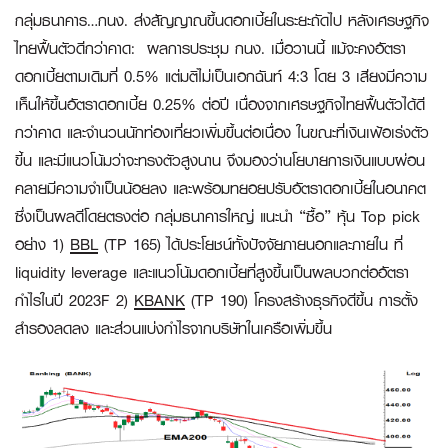
กลุ่มธนาคาร…กนง. ส่งสัญญาณขึ้นดอกเบี้ยในระยะถัดไป หลังเศรษฐกิจ
ไทยฟื้นตัวดีกว่าคาด:
ผลการประชุม กนง. เมื่อวานนี้ แม้จะคงอัตรา
ดอกเบี้ยตามเดิมที่ 0.5% แต่มติไม่เป็นเอกฉันท์ 4:3 โดย 3 เสียงมีความ
เห็นให้ขึ้นอัตราดอกเบี้ย 0.25% ต่อปี เนื่องจากเศรษฐกิจไทยฟื้นตัวได้ดี
กว่าคาด และจำนวนนักท่องเที่ยวเพิ่มขึ้นต่อเนื่อง ในขณะที่เงินเฟ้อเร่งตัว
ขี้น และมีแนวโน้มว่าจะทรงตัวสูงนาน จึงมองว่านโยบายการเงินแบบผ่อน
คลายมีความจำเป็นน้อยลง และพร้อมทยอยปรับอัตราดอกเบี้ยในอนาคต
ซึ่งเป็นผลดีโดยตรงต่อ กลุ่มธนาคารใหญ่ แนะนำ “ซื้อ” หุ้น Top pick
อย่าง 1)
BBL
(TP 165) ได้ประโยชน์ทั้งปัจจัยภายนอกและภายใน ที่
liquidity leverage และแนวโน้มดอกเบี้ยที่สูงขึ้นเป็นผลบวกต่ออัตรา
กำไรในปี 2023F 2)
KBANK
(TP 190) โครงสร้างธุรกิจดีขึ้น การตั้ง
สำรองลดลง และส่วนแบ่งกำไรจากบริษัทในเครือเพิ่มขึ้น