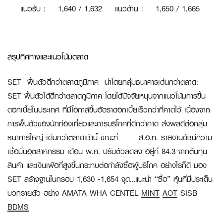
แนวรับ
:
1
,640 / 1,632
แนวต้าน
:
1,650 / 1,665
สรุปทิศทางและแนวโน้มตลาด
SET ฟื้นตัวดีกว่าตลาดภูมิภาค นำโดยกลุ่มธนาคารเด่นกว่าตลาด:
SET ฟื้นตัวได้ดีกว่าตลาดภูมิภาค โดยได้ปัจจัยหนุนจากแนวโน้มการขึ้น
ดอกเบี้ยในประเทศ ที่มีโอกาสขึ้นอัตราดอกเบี้ยเร็วกว่าที่คาดไว้ เนื่องจาก
การฟื้นตัวของนักท่องเที่ยวและการบริโภคที่ดีกว่าคาด ส่งผลดีต่อกลุ่ม
ธนาคารใหญ่ เด่นกว่าตลาดเช้านี้ ขณะที่ ส.อ.ท. รายงานดัชนีความ
เชื่อมั่นอุตสาหกรรม เดือน พ.ค. ปรับตัวลดลง อยู่ที่ 84.3 จากต้นทุน
สินค้า และเงินเฟ้อที่สูงขึ้นกระทบต่อกำลังซื้อผู้บริโภค อย่างไรก็ดี มอง
SET สร้างฐานในกรอบ 1,630 -1,654 จุด…แนะนำ “ซื้อ” หุ้นที่มีประเด็น
บวกรายตัว อย่าง AMATA WHA CENTEL
MINT
AOT
SISB
BDMS