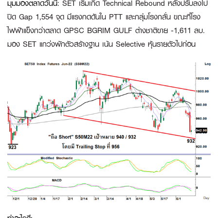
มุมมองตลาดวันนี้
: SET เริ่มเกิด Technical Rebound หลังปรับลงไป
ปิด Gap 1,554 จุด มีแรงกดดันใน PTT และกลุ่มโรงกลั่น ขณะที่โรง
ไฟฟ้าแข็งกว่าตลาด GPSC BGRIM GULF ต่างชาติขาย -1,611 ลบ.
มอง SET แกว่งพักตัวสร้างฐาน เน้น Selective หุ้นรายตัวไปก่อน