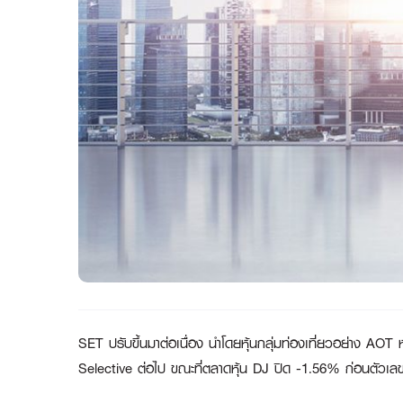
SET ปรับขึ้นมาต่อเนื่อง นำโดยหุ้นกลุ่มท่องเที่ยวอย่าง AOT
Selective ต่อไป ขณะที่ตลาดหุ้น DJ ปิด -1.56% ก่อนตั