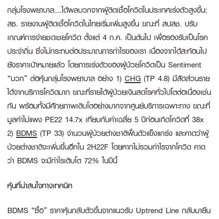
กลุ่มโรงพยาบาล
….ได้ผลบวกจากผู้ติดเชื้อโควิดในประเทศเร่งตัวสูงขึ้น
:
สธ. รายงานผู้ติดเชื้อโควิดในไทยเริ่มเพิ่มสูงขึ้น ขณะที่ สปสช. ปรับ
เกณฑ์การจ่ายชดเชยโควิด ตั้งแต่ 4 ก.ค. เป็นต้นไป เพื่อรองรับเป็นโรค
ประจำถิ่น ซึ่งไม่กระทบต่อประมาณการกำไรของเรา เนื่องจากได้สะท้อนไป
ยังราคาเป้าหมายแล้ว โดยการเร่งตัวของผู้ป่วยโควิดเป็น Sentiment
“บวก” ต่อหุ้นกลุ่มโรงพยาบาล อย่าง 1)
CHG
(TP 4.8) มีสัดส่วนราย
ได้จากบริการโควิดมาก ขณะที่รายได้ผู้ป่วยเงินสดโรคทั่วไปโตต่อเนื่องเช่น
กัน พร้อมทั้งมีศักยภาพเติบโตอย่างมากจากศูนย์บริการเฉพาะทาง ขณะที่
มูลค่าไม่แพง PE22 14.7x เทียบกับค่าเฉลี่ย 5 ปีก่อนเกิดโควิดที่ 38x
2)
BDMS
(TP 33) จำนวนผู้ป่วยต่างชาติฟื้นตัวแข็งแกร่ง และคาดว่าผู้
ป่วยต่างชาติจะเพิ่มขึ้นอีกใน 2H22F โดยหากไม่รวมกำไรจากโควิด คาด
ว่า BDMS จะมีกำไรเติบโต 72% ในปีนี้
หุ้นที่น่าสนใจทางเทคนิค
BDMS “ซื้อ”
ราคาหุ้นกลับตัวขึ้นจากแนวรับ Uptrend Line กลับมายืน