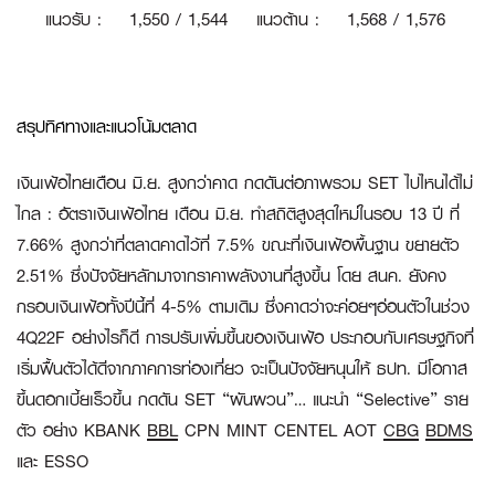
แนวรับ
:
1
,550 / 1,544
แนวต้าน
:
1,568 / 1,576
สรุปทิศทางและแนวโน้มตลาด
เงินเฟ้อไทยเดือน มิ
.ย. สูงกว่าคาด กดดันต่อภาพรวม SET ไปไหนได้ไม่
ไกล :
อัตราเงินเฟ้อไทย เดือน มิ.ย. ทำสถิติสูงสุดใหม่ในรอบ 13 ปี ที่
7.66% สูงกว่าที่ตลาดคาดไว้ที่ 7.5% ขณะที่เงินเฟ้อพื้นฐาน ขยายตัว
2.51% ซึ่งปัจจัยหลักมาจากราคาพลังงานที่สูงขึ้น โดย สนค. ยังคง
กรอบเงินเฟ้อทั้งปีนี้ที่ 4-5% ตามเดิม ซึ่งคาดว่าจะค่อยๆอ่อนตัวในช่วง
4Q22F อย่างไรก็ดี การปรับเพิ่มขึ้นของเงินเฟ้อ ประกอบกับเศรษฐกิจที่
เริ่มฟื้นตัวได้ดีจากภาคการท่องเที่ยว จะเป็นปัจจัยหนุนให้ ธปท. มีโอกาส
ขึ้นดอกเบี้ยเร็วขึ้น กดดัน SET “ผันผวน”… แนะนำ “Selective” ราย
ตัว อย่าง KBANK
BBL
CPN MINT CENTEL AOT
CBG
BDMS
และ ESSO