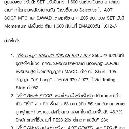
มุมมองตลาดวันนี้
:
SET ปรับขึ้นทะลุ 1,600 จุดช่วงเปิดตลาด แต่แรง
ขายทำกำไรกลุ่มพลังงานกดดัน มีแรงซื้อแบบ Selective ใน AOT
SCGP MTC และ SAWAD…ต่างชาติขาย -1,205 ลบ. มอง SET ยังมี
Momentum ส่งขึ้นต่อ ต้าน 1,600 ถัดไปที่ EMA200วัน 1,612+/-
ทำอะไรดี:
“ถือ Long” S50U22 เป้าหมาย 970 / 977
S50U22 เปิดขึ้นทำ
จุดสูงใหม่ช่วงเช้าก่อนจะย่อตัวปลายตลาด มองพักฐานระยะสั้น
เพื่อปรับสูงขึ้นจากสัญญาณ MACD…ต่างชาติ Short -195
สัญญา
…
“ถือ Long” เป้าหมาย 970 / 977
…โดยมี Trailing
Stop ที่ 952
“ซื้อ”
Block SCGP…แนวโน้มกำไรเริ่มฟื้นตัว
ปรับคำแนะนำขึ้น
เป็น “ซื้อ” จาก ถือ พื้นฐาน 63 บาท (เดิม 56) จากต้นทุนกระดาษ
ลูกฟูกและค่าระวางขนส่งที่ลดลง มองกำไรกลับมาฟื้นตัว 46.7%
ปีหน้า ขณะที่ซื้อขายที่ PE23 20x ต่ำกว่าค่าเฉลี่ยที่ 28x
“ซื้อ”
DW16 กลุ่มท่องเที่ยว…AOT CENTEL และ PTG
ตัวเลข