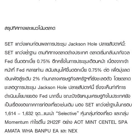
สรุปทิศทางและแนวโน้มตลาด
SET แกว่งแคบก่อนผลการประชุม Jackson Hole ปลายสัปดาห์นี้:
SET แกว่งย่ำฐาน ตามทิศทางตลาดต่างประเทศ ตลาดเริ่มกลับมากังวล
Fed ขึ้นดอกเบี้ย 0.75% อีกครั้งในการประชุมเดือนหน้า เนื่องจากเจ้า
หน้าที่ Fed หลายท่าน สนับสนุนให้ขึ้นดอกเบี้ย 0.75% ต่อ เพื่อมุ่งลด
เงินเฟ้อสู่ระดับ 2% ท่ามกลางเศรษฐกิจสหรัฐฯที่ยังชะลอตัว โดยตลาด
ชะลอดูการประชุม Jackson Hole ปลายสัปดาห์นี้ ซึ่งจะเห็นท่าทีการ
ดำเนินนโยบายของ Fed มากขึ้น ขณะปัจจัยหนุนเศรษฐกิจในประเทศยัง
เป็นเรื่องของภาคการท่องเที่ยวเช่นเดิม มอง SET แกว่งย่ำฐานในกรอบ
1,614 – 1,632 จุด…แนะนำ “Selective” หุ้นกลุ่มท่องเที่ยว และกลุ่ม
Momentum กำไรดีใน 2H22F อย่าง AOT MINT CENTEL SPA
AMATA WHA BANPU EA และ NEX