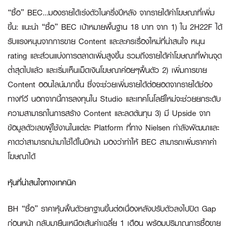
“ซื้อ” BEC…มองรายได้เร่งตัวในครึ่งปีหลัง จากรายได้ค่าโฆษณาที่เพิ่ม
ขึ้น:
แนะนำ “ซื้อ” BEC เป้าหมายพื้นฐาน 18 บาท จาก 1) ใน 2H22F ได้
รับแรงหนุนจากการขาย Content และละครเรื่องใหม่ที่น่าสนใจ หนุน
rating และส่วนแบ่งการตลาดเพิ่มสูงขึ้น รวมถึงรายได้ค่าโฆษณาที่ผ่านจุด
ต่ำสุดไปแล้ว และเริ่มเห็นเม็ดเงินโฆษณาค่อยๆฟื้นตัว 2) เพิ่มการขาย
Content ออนไลน์มากขึ้น ซึ่งจะช่วยเพิ่มรายได้ต่อยอดจากรายได้ช่อง
ทางทีวี นอกจากนี้การลงทุนใน Studio และเทคโนโลยีใหม่จะช่วยยกระดับ
ความสามารถในการสร้าง Content และลดต้นทุน 3) มี Upside จาก
ข้อมูลตัวเลขผู้ใช้งานในแต่ละ Platform ที่ทาง Nielsen กำลังพัฒนาและ
คาดว่าสามารถนำมาใช้ได้ในปีหน้า มองว่าทำให้ BEC สามารถเพิ่มราคาค่า
โฆษณาได้
หุ้นที่น่าสนใจทางเทคนิค
BH “ซื้อ”
ราคาหุ้นฟื้นตัวยกฐานขึ้นต่อเนื่องหลังปรับตัวลงไปปิด Gap
ก่อนหน้า กลับมายืนเหนือเส้นค่าเฉลี่ย 1 เดือน พร้อมปริมาณการซื้อขาย