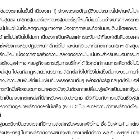
ต์ของตลาดในขั้นนี้ เนื่องจาก 1) ร่างพระราชบัญญัติงบประมาณได้ผ่านพ้นไปแ
สิ้นสุดลง นายกรัฐมนตรีและคณะรัฐมนตรีชุดใหม่ก็มีแนวโน้มว่าจะมาจากพรรคร่ว
ี้มีแนวโน้มที่จะลดอุณหภูมิทางการเมืองจากการประท้วงในประเด็นนี้โดยเฉพาะ
 แต่ไม่น่าเป็นไปได้มาก เนื่องจากเป็นเพียงแค่การระงับหน้าที่รอคำตัดสินข
ช่เพียงการหยุดปฏิบัติหน้าที่อีกต่อไป และนั่นคือเวลาที่รักษาการนายกฯ อาจยุบส
ีคนใหม่ เนื่องจากอาจสร้างความเสี่ยงของความไม่แน่นอนสำหรับระบอบการปก
้างมูลค่าทางเศรษฐกิจและกระตุ้นการบริโภคได้เร็วกว่ากำหนดการเลือกตั้งในปี
ั้งล่าสุด ไปจนถึงกฎหมายว่าด้วยการเลือกตั้งทั่วไปที่ยังไม่เสร็จสิ้นกระบวนกา
งมีความสัมพันธ์ที่แน่นแฟ้นกับพรรคร่วมอื่นๆ เพื่อจัดตั้งรัฐบาลชุดต่อไป อย
นึ่งคือระบอบการปกครองปัจจุบันต้องการเปลี่ยนผู้สมัครเป็นนายกรัฐมนตรีในก
ได้ว่าเป็นลงจากตำแหน่งที่ดีสำหรับพล.อ.ประยุทธ์ เมื่อเทียบกับการเปลี่ยนชื่
ังว่ากฎหมายเลือกตั้งยังไม่เสร็จ (ระบบ 2 ใบ) หมายความว่าการเลือกตั้งใหม
้
กรัฐมนตรีจะเป็นช่วงเวลาที่มีความสุขสำหรับพรรคเพื่อไทย ซึ่งเป็นฝ่ายค้าน แต่เ
งประชารัฐ ในการเลือกตั้งครั้งหน้าจะสามารถขายได้ดีกว่า พล.อ.ประยุทธ์ ม