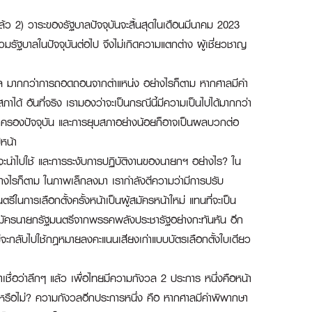
ล้ว 2) วาระของรัฐบาลปัจจุบันจะสิ้นสุดในเดือนมีนาคม 2023
มรัฐบาลในปัจจุบันต่อไป จึงไม่เกิดความแตกต่าง ผู้เชี่ยวชาญ
องศาล มากกว่าการถอดถอนจากตำแหน่ง อย่างไรก็ตาม หากศาลมีคำ
ภาได้ อันที่จริง เรามองว่าจะเป็นกรณีนี้มีความเป็นไปได้มากกว่า
ครองปัจจุบัน และการยุบสภาอย่างน้อยก็อาจเป็นผลบวกต่อ
หน้า
รที่จะนำไปใช้ และการระงับการปฏิบัติงานของนายกฯ อย่างไร? ใน
่างไรก็ตาม ในภาพเล็กลงมา เรากำลังตีความว่ามีการปรับ
ารเลือกตั้งครั้งหน้าเป็นผู้สมัครหน้าใหม่ แทนที่จะเป็น
อผู้สมัครนายกรัฐมนตรีจากพรรคพลังประชารัฐอย่างกะทันหัน อีก
่จะกลับไปใช้กฎหมายลงคะแนนเสียงเก่าแบบบัตรเลือกตั้งใบเดียว
ราเชื่อว่าลึกๆ แล้ว เพื่อไทยมีความกังวล 2 ประการ หนึ่งคือหน้า
ากหรือไม่? ความกังวลอีกประการหนึ่ง คือ หากศาลมีคำพิพากษา