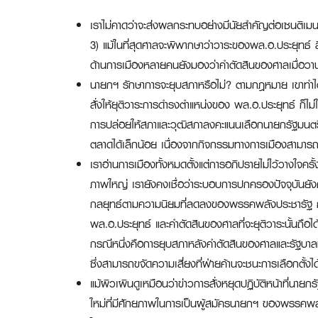
เราไม่คาดว่าจะส่งผลกระทบอย่างมีนัยสำคัญต่อเซนติเมน
3) แม้ในที่สุดศาลจะพิพากษาว่าวาระของพล.อ.ประยุทธ์ 
ด้านการเมืองหลายคนยังมองว่าคำตัดสินของศาลเมื่อวานน
นายกฯ รักษาการจะยุบสภาหรือไม่? ตามกฎหมาย เขาทำได้
สั่งให้ยุติวาระการดำรงตำแหน่งของ พล.อ.ประยุทธ์ ก็ไม่ใ
การปล่อยให้สภาและวุฒิสภาลงคะแนนเลือกนายกรัฐมนตร
ตลาดได้เล็กน้อย เนื่องจากกิจกรรมทางการเมืองสามารถสร
เราอ่านการเมืองทั้งหมดตั้งแต่การอภิปรายไม่ไว้วางใจคร
ภาพใหญ่ เรายังคงเชื่อว่าระบอบการปกครองปัจจุบันยังค
กลยุทธ์ตามความนิยมที่ลดลงของพรรคพลังประชารัฐ กรณีห
พล.อ.ประยุทธ์ และคำตัดสินของศาลที่จะยุติวาระนั้นถือ
กรณีหนึ่งคือการยุบสภาหลังคำตัดสินของศาลและรัฐบาลหว
ซึ่งสามารถขจัดความเสี่ยงที่ฝ่ายค้านจะชนะการเลือกตั้งได
แม้ผิวเผินดูเหมือนว่าข่าวการสั่งหยุดปฏิบัติหน้าที่นาย
ใหม่ที่มีศักยภาพในการเป็นผู้สมัครนายกฯ ของพรรคพลั