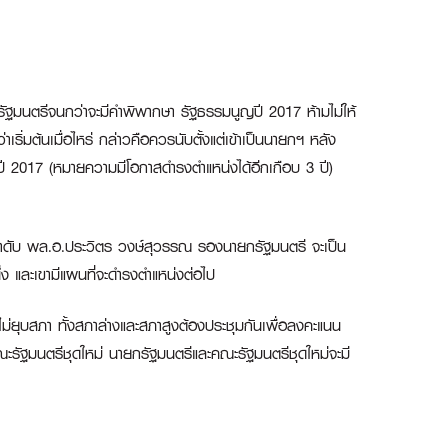
รัฐมนตรีจนกว่าจะมีคำพิพากษา รัฐธรรมนูญปี 2017 ห้ามไม่ให้
ิ่มต้นเมื่อไหร่ กล่าวคือควรนับตั้งแต่เข้าเป็นนายกฯ หลัง
ในปี 2017 (หมายความมีโอกาสดำรงตำแหน่งได้อีกเกือบ 3 ปี)
ลำดับ พล.อ.ประวิตร วงษ์สุวรรณ รองนายกรัฐมนตรี จะเป็น
ง และเขามีแผนที่จะดำรงตำแหน่งต่อไป
ม่ยุบสภา ทั้งสภาล่างและสภาสูงต้องประชุมกันเพื่อลงคะแนน
คณะรัฐมนตรีชุดใหม่ นายกรัฐมนตรีและคณะรัฐมนตรีชุดใหม่จะมี