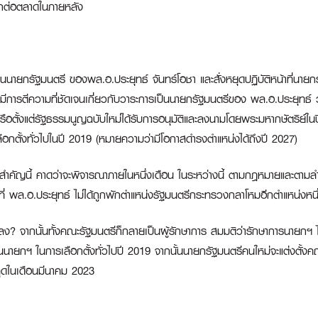
วกต่อตลาดในภายหลัง
นนายกรัฐมนตรี ของพล.อ.ประยุทธ์ จันทร์โอชา และสั่งหยุดปฏิบัติหน้าที่นายก
การตีความที่ชัดเจนเกี่ยวกับวาระการเป็นนายกรัฐมนตรีของ พล.อ.ประยุทธ์ ว่าเร
 หรือตั้งแต่รัฐธรรมนูญฉบับใหม่ได้รับการอนุมัติและลงนามโดยพระมหากษัตริย์
ือกตั้งทั่วไปในปี 2019 (หมายความว่ามีโอกาสดำรงตำแหน่งได้ถึงปี 2027)
ำคัญนี้ คาดว่าจะพิจารณาภายในหนึ่งเดือน ในระหว่างนี้ ตามกฎหมายและตาม
ี่ พล.อ.ประยุทธ์ ไม่ได้ถูกพักตำแหน่งรัฐมนตรีกระทรวงกลาโหมอีกตำแหน่งหนึ่
ลง? จากนั้นทั้งคณะรัฐมนตรีก็กลายเป็นผู้รักษาการ สมมติว่ารักษาการนายกฯ ไ
ป็นนายกฯ ในการเลือกตั้งทั่วไปปี 2019 จากนั้นนายกรัฐมนตรีคนใหม่จะแต่งตั้ง
นสุดในเดือนมีนาคม 2023