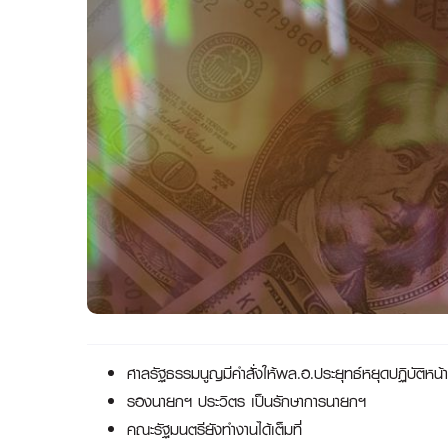
ศาลรัฐธรรมนูญมีคำสั่งให้พล.อ.ประยุทธ์หยุดปฏิบัติหน้าท
รองนายกฯ ประวิตร เป็นรักษาการนายกฯ
คณะรัฐมนตรียังทำงานได้เต็มที่