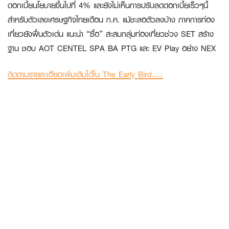
ดอกเบี้ยนโยบายขึ้นไปที่ 4% และยังไม่เห็นการปรับลดดอกเบี้ยเร็วๆนี้
สำหรับตัวเลขเศรษฐกิจไทยเดือน ก.ค. แม้ชะลอตัวลงบ้าง ภาคการท่อง
เที่ยวยังฟื้นตัวเด่น แนะนำ “ซื้อ” สะสมกลุ่มท่องเที่ยวช่วง SET สร้าง
ฐาน ชอบ AOT CENTEL SPA BA PTG และ EV Play อย่าง NEX
ติดตามรายละเอียดเพิ่มเติมได้ใน The Early Bird……