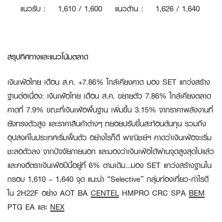
แนวรับ
:
1
,610 / 1,600
แนวต้าน
:
1,626 / 1,640
สรุปทิศทางและแนวโน้มตลาด
เงินเฟ้อไทย เดือน ส
.ค. +7.86% ใกล้เคียงคาด มอง SET แกว่งสร้าง
ฐานต่อเนื่อง:
เงินเฟ้อไทย เดือน ส.ค. ขยายตัว 7.86% ใกล้เคียงตลาด
คาดที่ 7.9% ขณะที่เงินเฟ้อพื้นฐาน เพิ่มขึ้น 3.15% จากราคาพลังงานที่
ยังทรงตัวสูง และราคาสินค้าต่างๆ ทยอยปรับขึ้นสะท้อนต้นทุน รวมถึง
อุปสงค์ในประเทศเริ่มฟื้นตัว อย่างไรก็ดี พาณิชย์ฯ คาดว่าเงินเฟ้อจะเริ่ม
ชะลอตัวลง จากปัจจัยภายนอก และมองว่าเงินเฟ้อได้ผ่านจุดสูงสุดไปแล้ว
และคงอัตราเงินเฟ้อปีนี้อยู่ที่ 6% ตามเดิม…มอง SET แกว่งสร้างฐานใน
กรอบ 1,610 – 1,640 จุด แนะนำ “Selective” กลุ่มท่องเที่ยว-กำไรดี
ใน 2H22F อย่าง AOT BA
CENTEL
HMPRO CRC SPA
BEM
PTG EA และ
NEX