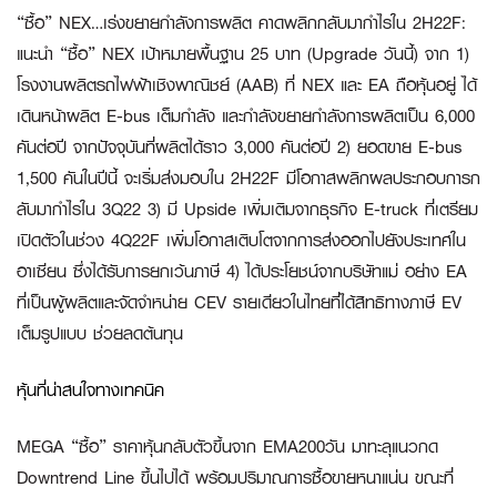
“ซื้อ” NEX…เร่งขยายกำลังการผลิต คาดพลิกกลับมากำไรใน 2H22F:
แนะนำ “ซื้อ” NEX เป้าหมายพื้นฐาน 25 บาท (Upgrade วันนี้) จาก 1)
โรงงานผลิตรถไฟฟ้าเชิงพาณิชย์ (AAB) ที่ NEX และ EA ถือหุ้นอยู่ ได้
เดินหน้าผลิต E-bus เต็มกำลัง และกำลังขยายกำลังการผลิตเป็น 6,000
คันต่อปี จากปัจจุบันที่ผลิตได้ราว 3,000 คันต่อปี 2) ยอดขาย E-bus
1,500 คันในปีนี้ จะเริ่มส่งมอบใน 2H22F มีโอกาสพลิกผลประกอบการก
ลับมากำไรใน 3Q22 3) มี Upside เพิ่มเติมจากธุรกิจ E-truck ที่เตรียม
เปิดตัวในช่วง 4Q22F เพิ่มโอกาสเติบโตจากการส่งออกไปยังประเทศใน
อาเซียน ซึ่งได้รับการยกเว้นภาษี 4) ได้ประโยชน์จากบริษัทแม่ อย่าง EA
ที่เป็นผู้ผลิตและจัดจำหน่าย CEV รายเดียวในไทยที่ได้สิทธิทางภาษี EV
เต็มรูปแบบ ช่วยลดต้นทุน
หุ้นที่น่าสนใจทางเทคนิค
MEGA “ซื้อ”
ราคาหุ้นกลับตัวขึ้นจาก EMA200วัน มาทะลุแนวกด
Downtrend Line ขึ้นไปได้ พร้อมปริมาณการซื้อขายหนาแน่น ขณะที่