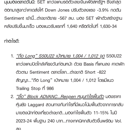
มุมมองตลาดวันนี้
:
SET แกว่งแคบรอตัวเลขเงินเฟ้อสหรัฐฯ ซึงล่าสุด
ออกมาสูงกว่าคาดส่งให้ Down Jones ปรับตัวลงแรง -3.9% กดดัน
Sentiment เช้านี้…ต่างชาติขาย -567 ลบ. มอง SET พักตัวสร้างฐาน
หลังปรับขึ้นมาเร็ว มองแนวรับแรกที่ 1,640 หรือถัดไปที่ 1,630-34
ทำอะไรดี:
“ถือ Long” S50U22 เป้าหมาย 1,004 / 1,012 จุด
S50U22
แกว่งแคบปิดใกล้เคียงวันก่อนหน้า ด้วย Basis ที่แคบลง คาดพัก
ตัวตาม Sentiment ตลาดโลก…ต่างชาติ Short -822
สัญญา…
“ถือ Long” เป้าหมาย 1,004 / 1,012
โดยมีแนว
Trailing Stop ที่ 986
“ซื้อ”
Block ADVANC…Reopen หนุนกำไรฟื้นตัว
มองราคา
หุ้นยัง Laggard สวนทางกับกำไรที่มีแนวโน้มฟื้นตัวจากการกลับ
มาของนักท่องเที่ยวต่างชาติ…มองกำไรฟื้นตัว 11-15% ในปี
2023-24 พื้นฐาน 240 บาท…ทางเทคนิคกลับตัวขึ้นพร้อม Vol.
สูง