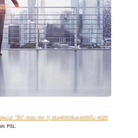
งแนะนำ “ซื้อ” สะสม จาก 1) เงินเฟ้อจะเริ่มชะลอตัวใน 4Q22
ละ PSL