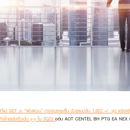
ที่แม้ SET จะ “ผันผวน” ทางลบระยะสั้น ด้วยแนวรับ 1,622 +/- จุด แต่เรายั
กิจไทยเร่งตัวเด่น y-y ใน 3Q22
ชอบ AOT CENTEL BH PTG EA NEX แ